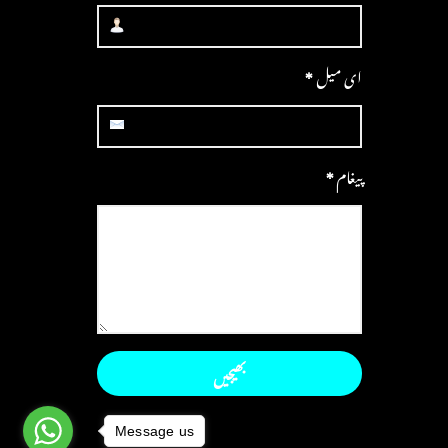
ای میل
*
پیغام
*
Message us