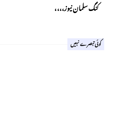
کنگ سلمان نیوز،،،،
کوئی تبصرے نہیں