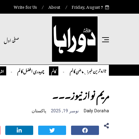
Write for Us
About
Friday, August 7
صفحۂ اول
تازہ ترین خبر:
تمیور سلمان قاضی کالم
چوہدری افضل کالم
کالم
کالم
انٹر نیشنل
مریم نواز نیوز۔۔۔
Daily Doraha
نومبر 19, 2025
پاکستان