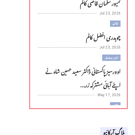
تمیور سلمان قاضی کالم
Jul 23, 2026
کالم
چوہدری افضل کالم
Jul 23, 2026
انٹر نیشنل
اوورسیز پاکستانی ڈاکٹر سعید حسین شاہ نے
اپنے آبائی مشترکہ زر...
May 17, 2026
کالم
لوح وقلم 18 اپریل 2026
بلاگ آرکائیو
Apr 18, 2026