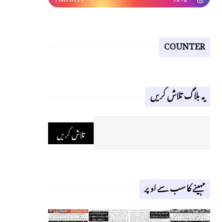
COUNTER
یہ بلاگ تلاش کریں
مہینے کا سب سے اوپر