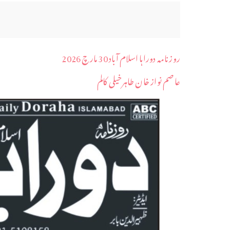
روزنامہ دوراہا اسلام آباد 30 مارچ 2026
عاصم نواز خان طاہرخیلی کالم