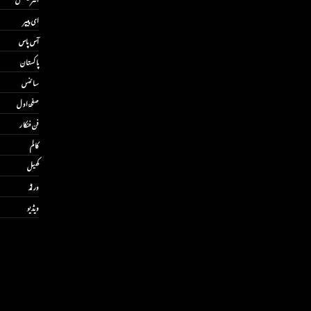
ای پیپر
آس پاس
پاکستان
سائنس
صفحۂ اول
فن فنکار
کالم
کھیل
ورلڈ
ویڈیو