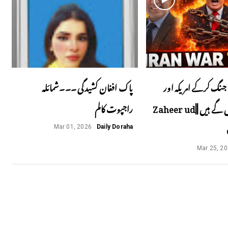
جنگ کرکے امریکہ اور
پاک افغان کشیدگی ۔۔۔شمائلہ
اسرائیل پھنس گے ہیں ||Zaheer ud
راجپوت کالم
Mar 01, 2026
Daily Doraha
Mar 25, 2
Next