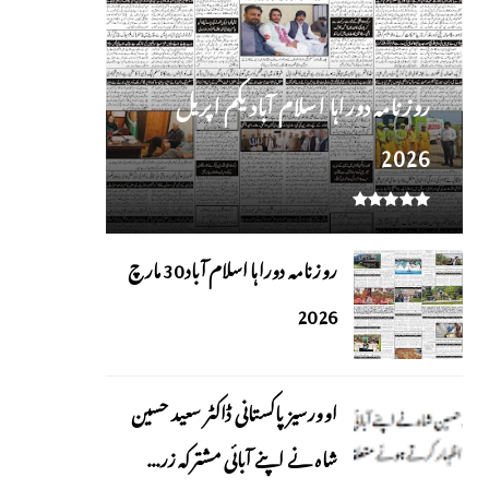
روز نامہ دوراہا اسلام آباد یکم اپریل
2026
روزنامہ دوراہا اسلام آباد 30 مارچ
2026
اوورسیز پاکستانی ڈاکٹر سعید حسین
شاہ نے اپنے آبائی مشترکہ زر...