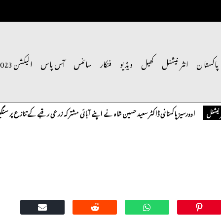
پاکستان
انٹر نیشنل
کھیل
ویڈیو
فنکار
سائنس
آس پاس
الیکشن 2023
اوورسیز پاکستانی ڈاکٹر سعید حسین شاہ نے اپنے آبائی مشترکہ زرعی رقبے کے تنازع پر سنگین تح