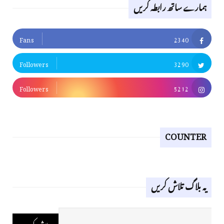
ہمارے ساتھ رابطہ کریں
Fans
2340
Followers
3290
Followers
5212
COUNTER
یہ بلاگ تلاش کریں