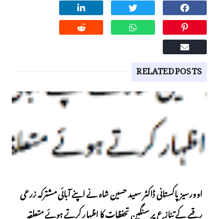
RELATED POSTS
اوورسیز پاکستانی ڈاکٹر سعید حسین شاہ نے اپنے آبائی مشترکہ زرعی
رقبے کے تنازع پر سنگین تحفظات کا اظہار کرتے ہوئے متعلقہ