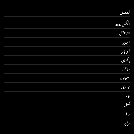
لیبلز
الیکشن 2023
انٹر نیشنل
ای پیپر
آس پاس
پاکستان
سائنس
صفحۂ اول
فن فنکار
کالم
کھیل
ورلڈ
ویڈیو