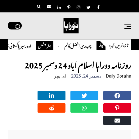
تازہ ترین خبر:
چوہدری افضل کالم
اوورسیز پاکستانی ڈاکٹر سعید حسین شاہ نے 
کالم
انٹر نیشنل
روزنامہ دوراہا اسلام اباد 24 دسمبر 2025
Daily Doraha
دسمبر 24, 2025
ای پیپر