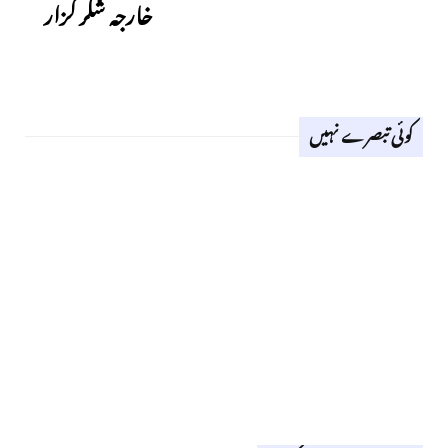
خارجہ شکر گزار
کوئی تبصرے نہیں