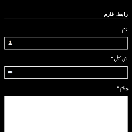
رابطہ فارم
نام
ای میل
*
پیغام
*