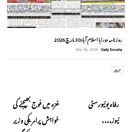
روزنامہ دوراہا اسلام آباد 30 مارچ 2026
Mar 30, 2026
Daily Doraha
ای پیپر
Next
Previous
رفاہ یونیورسٹی
غزہ میں فوج بھیجنے کی
نیوز،،،،
خواہش پرامریکی وزیر