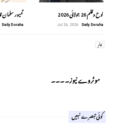
لوح وقلم 26 جولائی 2026
تمیور سلمان ق
Daily Doraha
Jul 26, 2026
Daily Doraha
کالم
Previous
موٹروے نیوز۔۔۔۔
کوئی تبصرے نہیں