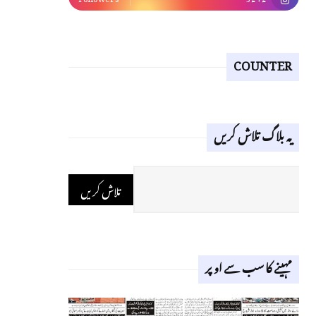
COUNTER
یہ بلاگ تلاش کریں
مہینے کا سب سے اوپر