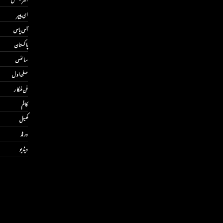
ای پیپر
آس پاس
پاکستان
سائنس
صفحۂ اول
فن فنکار
کالم
کھیل
ورلڈ
ویڈیو