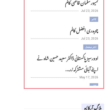
تمیور سلمان قاضی کالم
Jul 23, 2026
کالم
چوہدری افضل کالم
Jul 23, 2026
انٹر نیشنل
اوورسیز پاکستانی ڈاکٹر سعید حسین شاہ نے
اپنے آبائی مشترکہ زر...
May 17, 2026
کالم
لوح وقلم 18 اپریل 2026
بلاگ آرکائیو
Apr 18, 2026