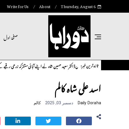
Write for Us
About
Thursday, August 6
صفحۂ اول
تازہ ترین خبر:
اوورسیز پاکستانی ڈاکٹر سعید حسین شاہ نے اپنے آبائی مشترکہ زرعی رقبے کے تنازع
انٹر نیشنل
اسد علی شاہ کالم
Daily Doraha
دسمبر 03, 2025
کالم