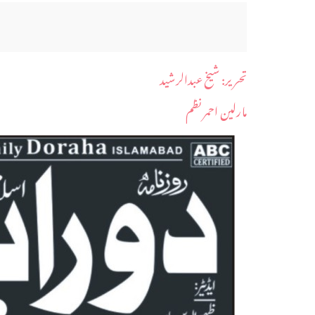
​تحریر: شیخ عبدالرشید
مارلین احمر نظم