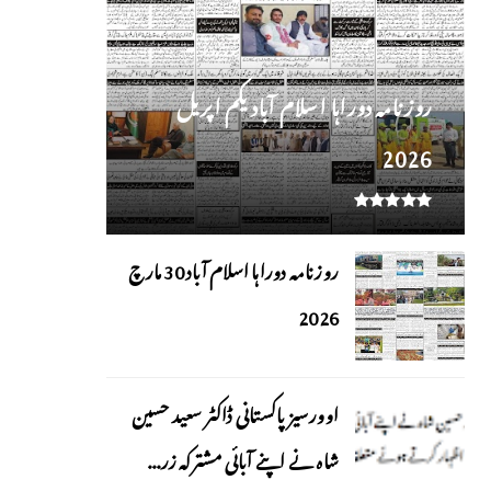
روز نامہ دوراہا اسلام آباد یکم اپریل
2026
روزنامہ دوراہا اسلام آباد 30 مارچ
2026
اوورسیز پاکستانی ڈاکٹر سعید حسین
شاہ نے اپنے آبائی مشترکہ زر...