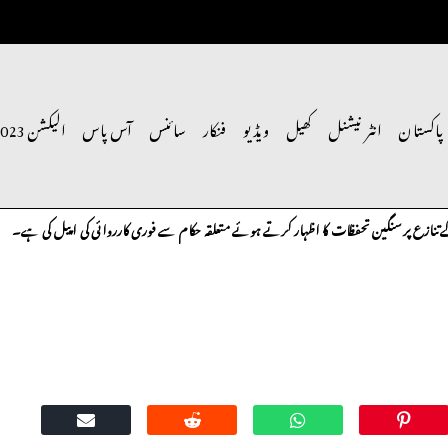
پاکستان
انٹر نیشنل
کھیل
ویڈیو
فنکار
سائنس
آس پاس
الیکشن 2023
 پر سنگین تحفظات کا اظہار کرتے ہوئے متعلقہ حکام سے فوری کارروائی کی اپیل کی ہے۔
کا