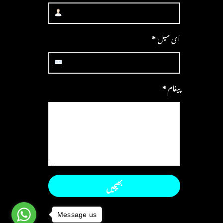
ای میل
*
پیغام
*
Message us