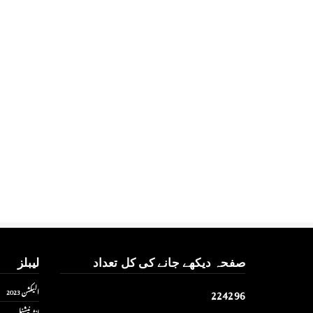
صفحہ دیکھے جانے کی کل تعداد
لیبلز
2
2
4
2
9
6
الیکشن 2023
انٹر نیشنل