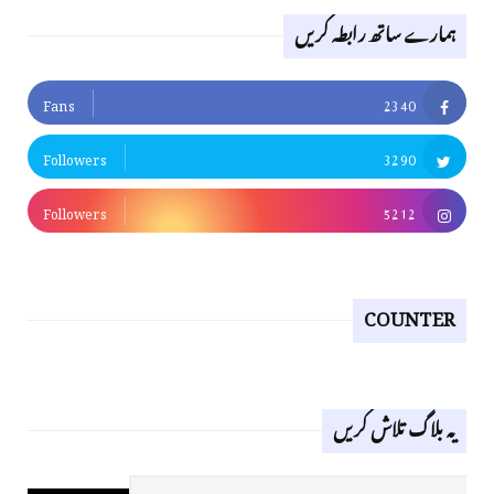
ہمارے ساتھ رابطہ کریں
Fans
2340
Followers
3290
Followers
5212
COUNTER
یہ بلاگ تلاش کریں