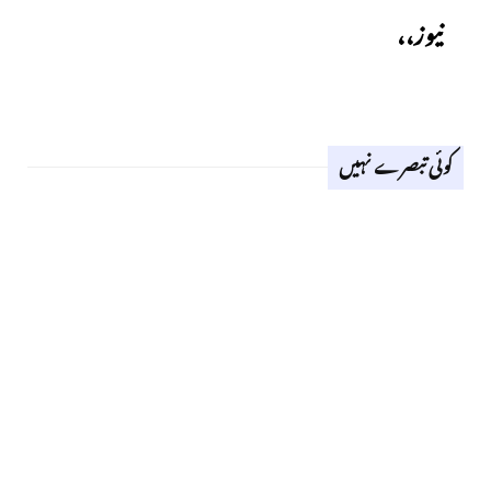
نیوز،،
کوئی تبصرے نہیں