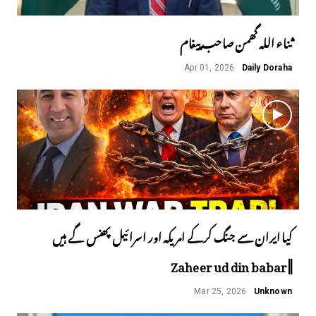
ثناء اللہ گھمن صاحب پیغام
Apr 01, 2026
Daily Doraha
کیا ایران سے جنگ کرکے امریکہ اور اسرائیل پھنس گے ہیں
||Zaheer ud din babar
Mar 25, 2026
Unknown