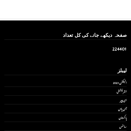
صفحہ دیکھے جانے کی کل تعداد
2
2
4
4
0
1
لیبلز
الیکشن 2023
انٹر نیشنل
ای پیپر
آس پاس
پاکستان
سائنس