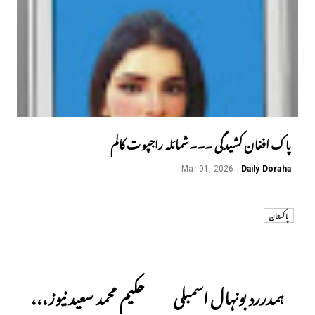
پاک افغان کشیدگی ۔۔۔شمائلہ راجپوت کالم
Mar 01, 2026
Daily Doraha
پاکستان
Next
Previous
ہمدررد بونہال اسمبلی
حکیم محمد سعید نیوز،،،