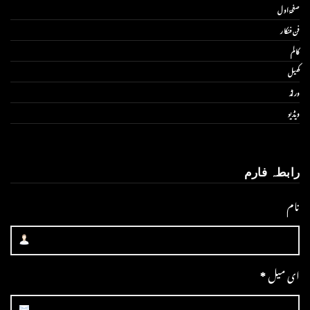
صفحۂ اول
فن فنکار
کالم
کھیل
ورلڈ
ویڈیو
رابطہ فارم
نام
ای میل
*