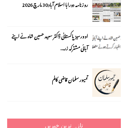
روزنامہ دوراہا اسلام آباد 30 مارچ 2026
اوورسیز پاکستانی ڈاکٹر سعید حسین شاہ نے اپنے
آبائی مشترکہ زر...
تمیور سلمان قاضی کالم
تازہ ترین خبریں