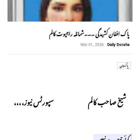
پاک افغان کشیدگی ۔۔۔شمائلہ راجپوت کالم
Mar 01, 2026
Daily Doraha
پاکستان
Next
Previous
شیخ صاحب کالم
سپورٹس نیوز،،،،
کوئی تبصرے نہیں