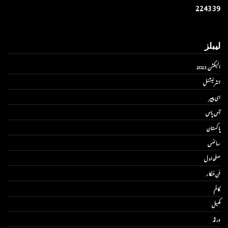
2
2
4
3
3
9
لیبلز
الیکشن 2023
انٹر نیشنل
ای پیپر
آس پاس
پاکستان
سائنس
صفحۂ اول
فن فنکار
کالم
کھیل
ورلڈ