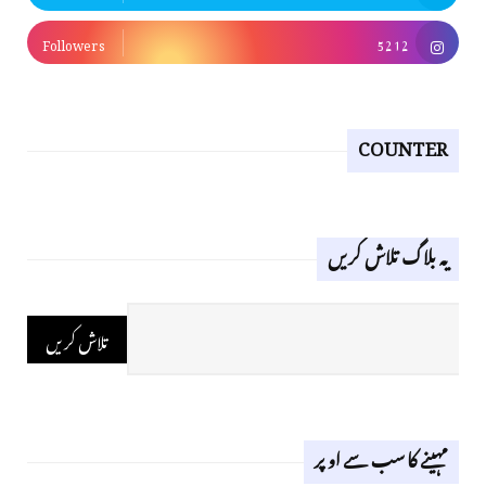
Followers
5212
COUNTER
یہ بلاگ تلاش کریں
مہینے کا سب سے اوپر