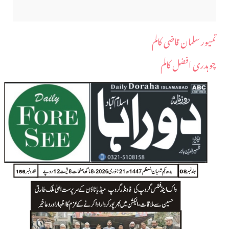
تمیور سلمان قاضی کالم
چوہدری افضل کالم