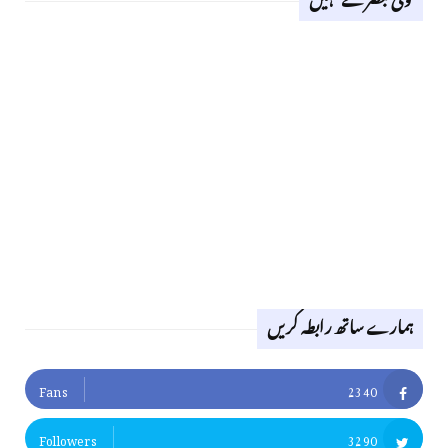
ہمارے ساتھ رابطہ کریں
Fans
2340
Followers
3290