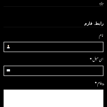
ویڈیو
رابطہ فارم
نام
ای میل
*
پیغام
*