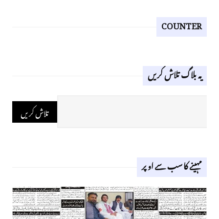
COUNTER
یہ بلاگ تلاش کریں
مہینے کا سب سے اوپر