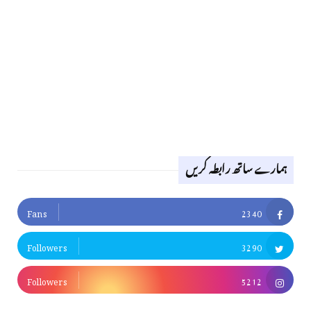
ہمارے ساتھ رابطہ کریں
Fans
2340
Followers
3290
Followers
5212