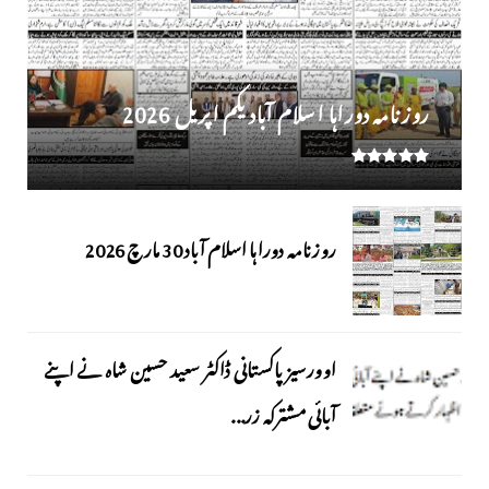
روز نامہ دوراہا اسلام آباد یکم اپریل 2026
روزنامہ دوراہا اسلام آباد 30 مارچ 2026
اوورسیز پاکستانی ڈاکٹر سعید حسین شاہ نے اپنے
آبائی مشترکہ زر...