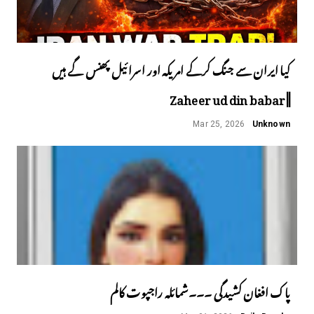
کیا ایران سے جنگ کرکے امریکہ اور اسرائیل پھنس گے ہیں
||Zaheer ud din babar
Mar 25, 2026
Unknown
پاک افغان کشیدگی ۔۔۔شمائلہ راجپوت کالم