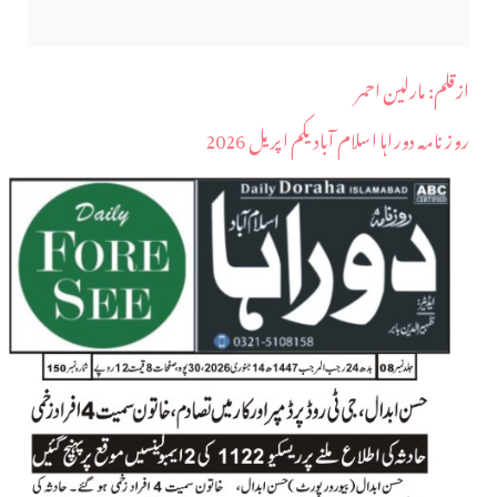
ازقلم: مارلین احمر
روز نامہ دوراہا اسلام آباد یکم اپریل 2026