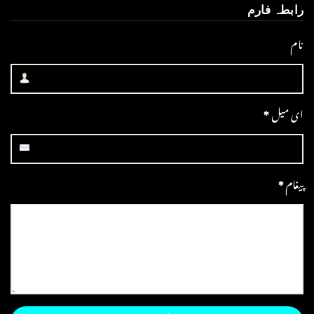
رابطہ فارم
نام
ای میل
*
پیغام
*