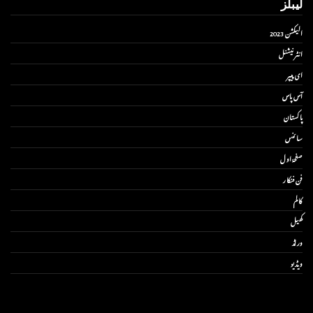
لیبلز
الیکشن 2023
انٹر نیشنل
ای پیپر
آس پاس
پاکستان
سائنس
صفحۂ اول
فن فنکار
کالم
کھیل
ورلڈ
ویڈیو