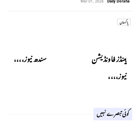
Mar 01, 2026
Daily Doraha
پاکستان
Next
Previous
ہینڈز فاونڈیشن
سندھ نیوز،،،،
نیوز،،،،
کوئی تبصرے نہیں