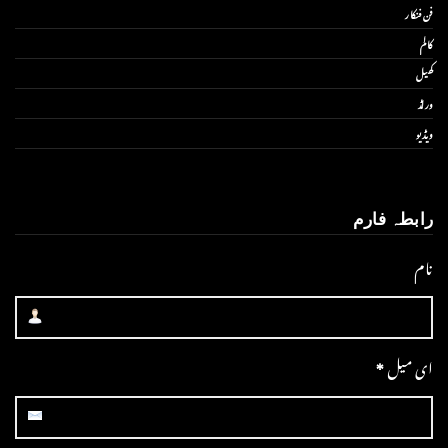
فن فنکار
کالم
کھیل
ورلڈ
ویڈیو
رابطہ فارم
نام
ای میل
*