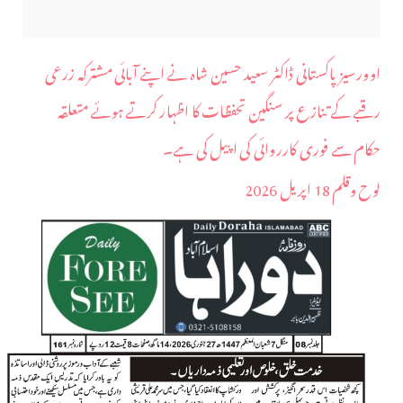
اوورسیز پاکستانی ڈاکٹر سعید حسین شاہ نے اپنے آبائی مشترکہ زرعی
رقبے کے تنازع پر سنگین تحفظات کا اظہار کرتے ہوئے متعلقہ
حکام سے فوری کارروائی کی اپیل کی ہے۔
لوح وقلم 18 اپریل 2026