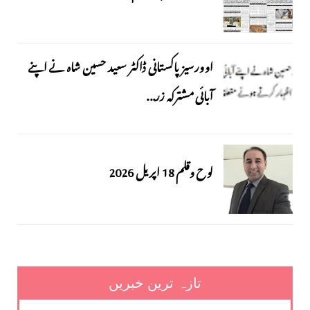
اوورسیز پاکستانی ڈاکٹر سعید حسین شاہ نے اپنے
آبائی مشترکہ زر...
لوح وقلم 18 اپریل 2026
تازہ ترین خبریں