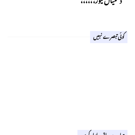
کوئی تبصرے نہیں
ہمارے ساتھ رابطہ کریں