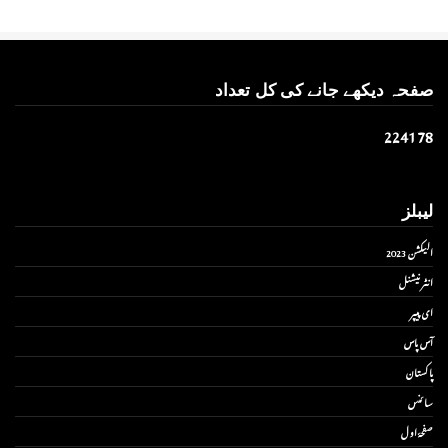
صفحہ دیکھے جانے کی کل تعداد
2
2
4
1
7
8
لیبلز
الیکشن 2023
انٹر نیشنل
ای پیپر
آس پاس
پاکستان
سائنس
صفحۂ اول