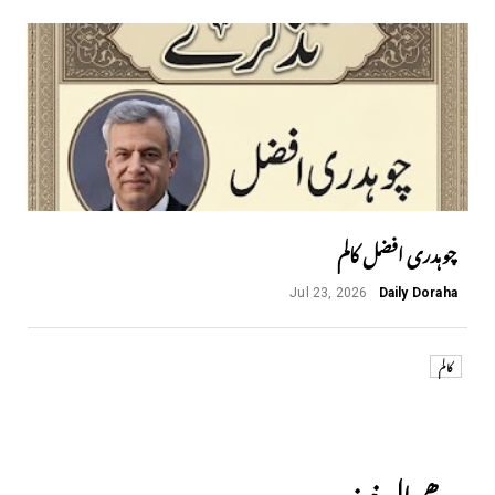
چوہدری افضل کالم
Jul 23, 2026
Daily Doraha
کالم
Previous
دھمیال نیوز،،،،،،