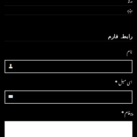
ورلڈ
ویڈیو
رابطہ فارم
نام
ای میل
*
پیغام
*