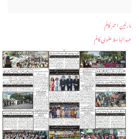
مارلین ا حمر کالم
عبدالباسط علوی کالم