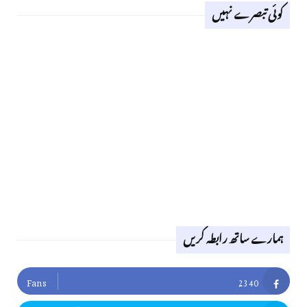
کوئی تبصرے نہیں
ہمارے ساتھ رابطہ کریں
Fans
2340