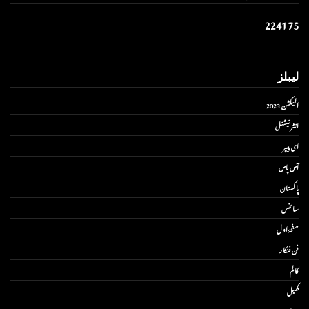
2
2
4
1
7
5
لیبلز
الیکشن 2023
انٹر نیشنل
ای پیپر
آس پاس
پاکستان
سائنس
صفحۂ اول
فن فنکار
کالم
کھیل