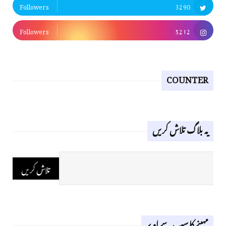
Followers
3290
Followers
5212
COUNTER
یہ بلاگ تلاش کریں
مہینے کا سب سے اوپر