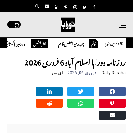
تازہ ترین خبر:
چوہدری افضل کالم
اوورسیز پاکستانی ڈاکٹر سعید حسین شاہ ن
کالم
انٹر نیشنل
روزنامہ دوراہا اسلام آباد 6 فروری 2026
Daily Doraha
فروری 06, 2026
ای پیپر