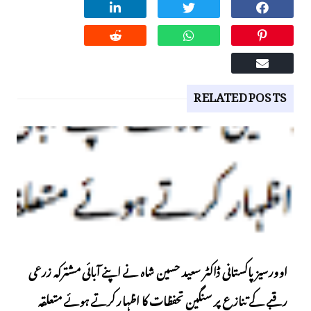
RELATED POSTS
اوورسیز پاکستانی ڈاکٹر سعید حسین شاہ نے اپنے آبائی مشترکہ زرعی
رقبے کے تنازع پر سنگین تحفظات کا اظہار کرتے ہوئے متعلقہ