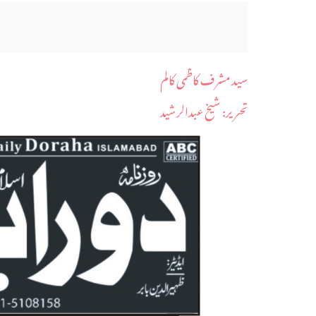
سید مشرف کاظمی کالم
​تحریر: شیخ عبدالرشید