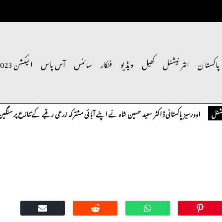
پاکستان
انٹر نیشنل
کھیل
ویڈیو
فنکار
سائنس
آس پاس
الیکشن 2023
اوورسیز پاکستانی ڈاکٹر سعید حسین شاہ نے اپنے آبائی مشترکہ زرعی رقبے کے تنازع پر سنگین تحفظ