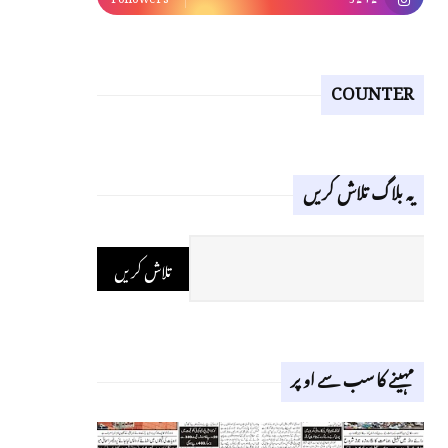
COUNTER
یہ بلاگ تلاش کریں
مہینے کا سب سے اوپر