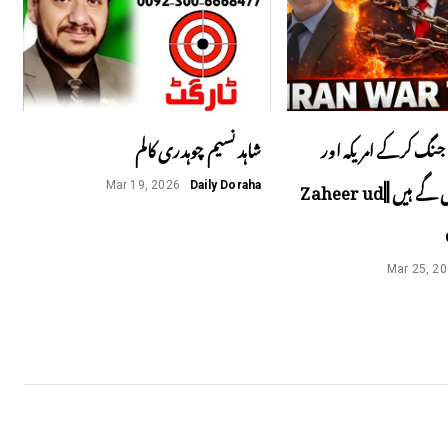
جنگ کرکے امریکہ اور
شاہد نسیم چوہدری کالم
اسرائیل پھنس گے ہیں ||Zaheer ud
Mar 19, 2026
Daily Doraha
Mar 25, 2