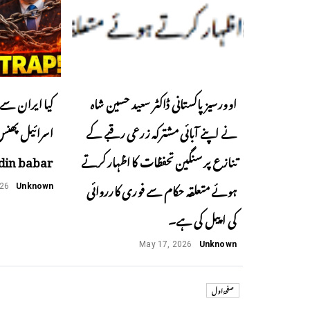
اوورسیز پاکستانی ڈاکٹر سعید حسین شاہ
کیا ایران سے 
نے اپنے آبائی مشترکہ زرعی رقبے کے
تنازع پر سنگین تحفظات کا اظہار کرتے
din babar
ہوئے متعلقہ حکام سے فوری کارروائی
026
Unknown
کی اپیل کی ہے۔
May 17, 2026
Unknown
صفحۂ اول