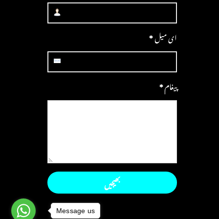
ای میل
*
پیغام
*
Message us