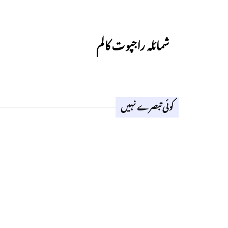
Previous
شمائلہ راجپوت کالم
کوئی تبصرے نہیں