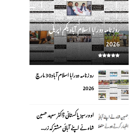
روز نامہ دوراہا اسلام آباد یکم اپریل
2026
روزنامہ دوراہا اسلام آباد 30 مارچ
2026
اوورسیز پاکستانی ڈاکٹر سعید حسین
شاہ نے اپنے آبائی مشترکہ زر...