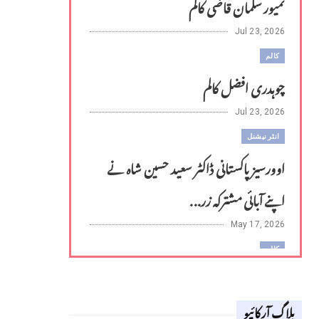
تمیور سلمان قاضی کالم
Jul 23, 2026
کالم
چوہدری افضل کالم
Jul 23, 2026
انٹر نیشنل
اوورسیز پاکستانی ڈاکٹر سعید حسین شاہ نے
اپنے آبائی مشترکہ زر...
May 17, 2026
کالم
لوح وقلم 18 اپریل 2026
بلاگ آرکائیو
Apr 18, 2026