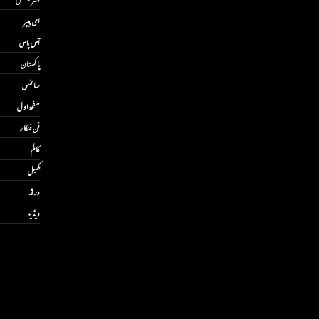
ای پیپر
آس پاس
پاکستان
سائنس
صفحۂ اول
فن فنکار
کالم
کھیل
ورلڈ
ویڈیو