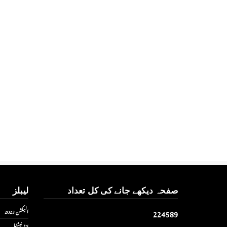
صفحہ دیکھے جانے کی کل تعداد
لیبلز
2
2
4
5
8
9
الیکشن 2023
انٹر نیشنل