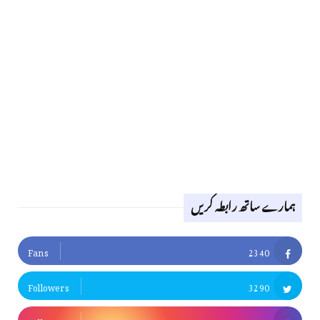
ہمارے ساتھ رابطہ کریں
Fans
2340
Followers
3290