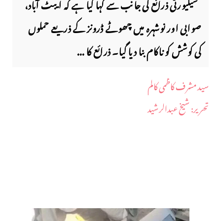
سیکیورٹی ذرائع کی جانب سے کہا گیا ہے کہ ایبٹ آباد،
صوابی اور نوشہرہ میں چھوٹے ڈرونز کے ذریعے حملوں
کی کوشش کو ناکام بنا دیا گیا۔ ذرائع کا ...
سید مشرف کاظمی کالم
​تحریر: شیخ عبدالرشید