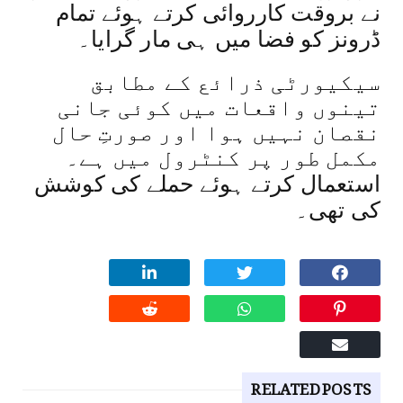
نے بروقت کارروائی کرتے ہوئے تمام
ڈرونز کو فضا میں ہی مار گرایا۔
سیکیورٹی ذرائع کے مطابق
تینوں واقعات میں کوئی جانی
نقصان نہیں ہوا اور صورتِ حال
مکمل طور پر کنٹرول میں ہے۔
استعمال کرتے ہوئے حملے کی کوشش
کی تھی۔
RELATED POSTS