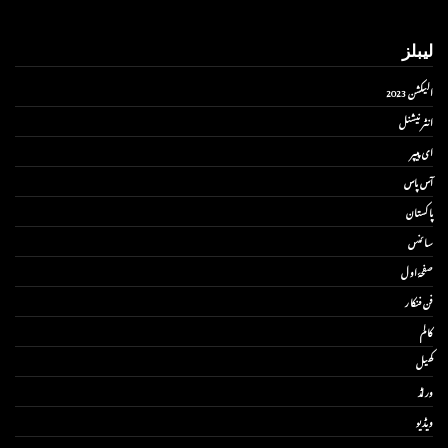
لیبلز
الیکشن 2023
انٹر نیشنل
ای پیپر
آس پاس
پاکستان
سائنس
صفحۂ اول
فن فنکار
کالم
کھیل
ورلڈ
ویڈیو