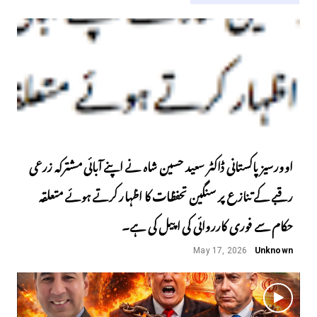
اوورسیز پاکستانی ڈاکٹر سعید حسین شاہ نے اپنے آبائی مشترکہ زرعی
رقبے کے تنازع پر سنگین تحفظات کا اظہار کرتے ہوئے متعلقہ
حکام سے فوری کارروائی کی اپیل کی ہے۔
May 17, 2026
Unknown