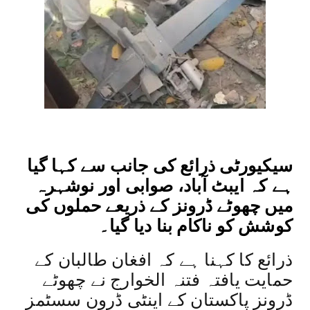
سیکیورٹی ذرائع کی جانب سے کہا گیا
ہے کہ ایبٹ آباد، صوابی اور نوشہرہ
میں چھوٹے ڈرونز کے ذریعے حملوں کی
کوشش کو ناکام بنا دیا گیا۔
ذرائع کا کہنا ہے کہ افغان طالبان کے
حمایت یافتہ فتنہ الخوارج نے چھوٹے
ڈرونز پاکستان کے اینٹی ڈرون سسٹمز