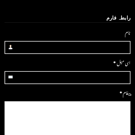
رابطہ فارم
نام
ای میل
*
پیغام
*