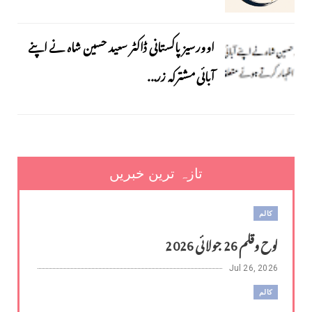
اوورسیز پاکستانی ڈاکٹر سعید حسین شاہ نے اپنے
آبائی مشترکہ زر...
تازہ ترین خبریں
کالم
لوح وقلم 26 جولائی 2026
Jul 26, 2026
کالم