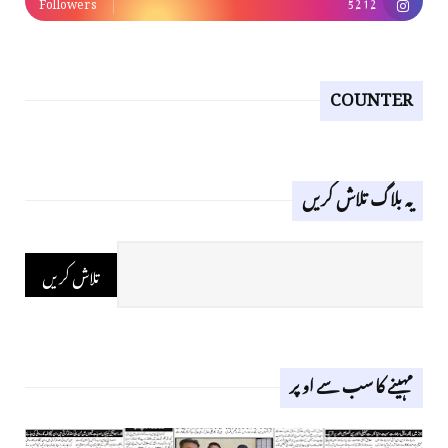
Followers
5212
COUNTER
یہ بلاگ تلاش کریں
مہینے کا سب سے اوپر