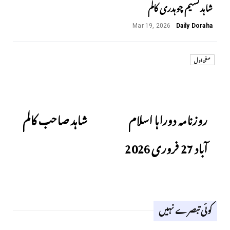
شاہد نسیم چوہدری کالم
Mar 19, 2026
Daily Doraha
صفحۂ اول
Next
Previous
روزنامہ دوراہا اسلام
شاہد صاحب کالم
آباد 27 فروری 2026
کوئی تبصرے نہیں