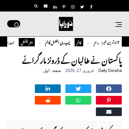
تازہ ترین خبر:
ور سلمان قاضی کالم
چوہدری افضل کالم
اوورسیز پاکستانی 
کالم
انٹر نیشنل
پاکستان نے طالبان کے ڈرونز مار گرائے
Daily Doraha
فروری 27, 2026
صفحۂ اول