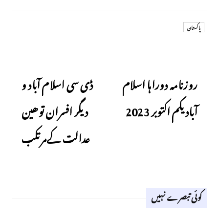
پاکستان
Next
Previous
روزنامہ دوراہا اسلام
ڈی سی اسلام آباد و
آباد یکم اکتوبر 2023
دیگر افسران توھین
عدالت کےمرتکب
کوئی تبصرے نہیں