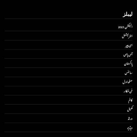
لیبلز
الیکشن 2023
انٹر نیشنل
ای پیپر
آس پاس
پاکستان
سائنس
صفحۂ اول
فن فنکار
کالم
کھیل
ورلڈ
ویڈیو