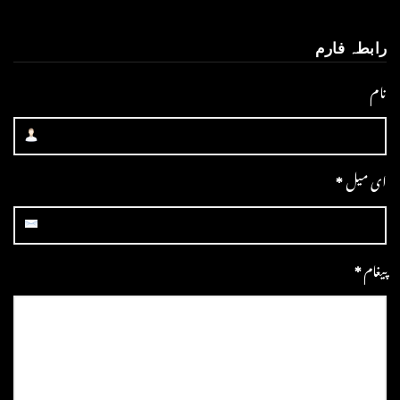
رابطہ فارم
نام
ای میل
*
پیغام
*