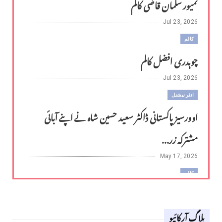
تمیور سلمان قاضی کالم
Jul 23, 2026
کالم
چوہدری افضل کالم
Jul 23, 2026
انٹر نیشنل
اوورسیز پاکستانی ڈاکٹر سعید حسین شاہ نے اپنے آبائی
مشترکہ زر...
May 17, 2026
کالم
لوح وقلم 18 اپریل 2026
بلاگ آرکائیو
Apr 18, 2026