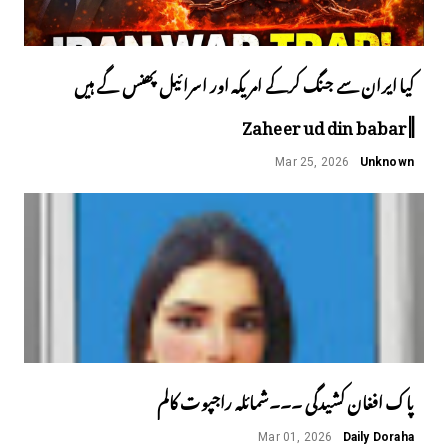
کیا ایران سے جنگ کرکے امریکہ اور اسرائیل پھنس گے ہیں
||Zaheer ud din babar
Mar 25, 2026
Unknown
پاک افغان کشیدگی ۔۔۔شمائلہ راجپوت کالم
Mar 01, 2026
Daily Doraha