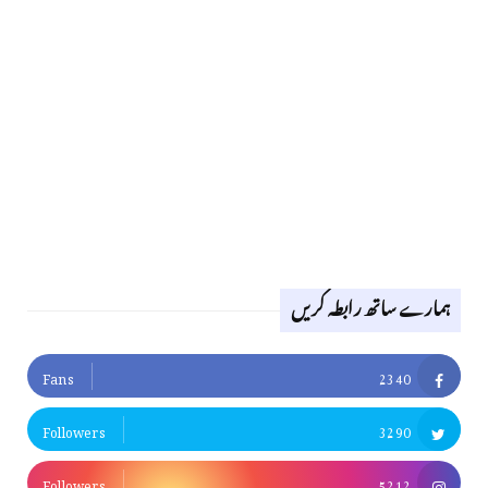
ہمارے ساتھ رابطہ کریں
Fans
2340
Followers
3290
Followers
5212