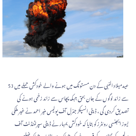
عیدمیلاد النبی کے دن مستونگ میں ہونے والے خودکش حملے میں 53
سے زائد لوگوں کے جان بحق جبکہ پچاس سے زائد زخمی ہونے کی
تصدیق کردی گی ، ڈپٹی انسپکڑ جنرل آف پولیس منیر احمد نے غیر ملکی
نیوز ایجنسی روئٹرز کو بتایا کہ خودکش بمبار نے ڈپٹی سپرنٹنڈنٹ آف
پولیس کی گاڈی کے قریب خود کو دھماکہ سے اڈایا ، دھماکہ ضلع