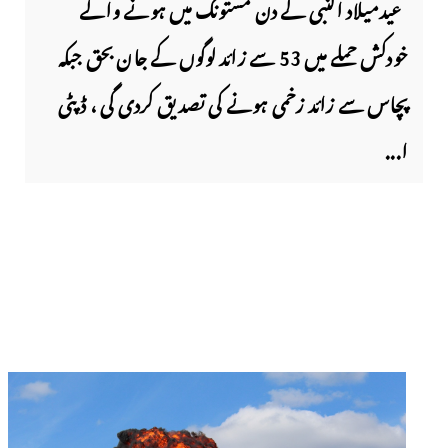
عیدمیلاد النبی کے دن مستونگ میں ہونے والے
خودکش حملے میں 53 سے زائد لوگوں کے جان بحق جبکہ
پچاس سے زائد زخمی ہونے کی تصدیق کردی گی ، ڈپٹی
ا...