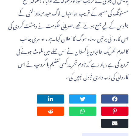
مستونگ کی مسجد کے قریب ہوا جہاں لوگ عید میلاد النبی کے
جلوس کےلیے جمع ہوئے تھے ،صوبائی حکومت نے دہشت گردی کی
اس کاروائی پر تین روزہ سوگ کا اعلان کیا ہے ، دوسری جانب
کالعدم تحریک طالبان پاکستان نے اس حملے میں ملوث ہونےکی
تردید کی ہے، یاد رہے کہ تادم تحریر کسی تنظیم یا گروپ نے اس
کاروائی کی زمہ داری قبول نہیں کی ،