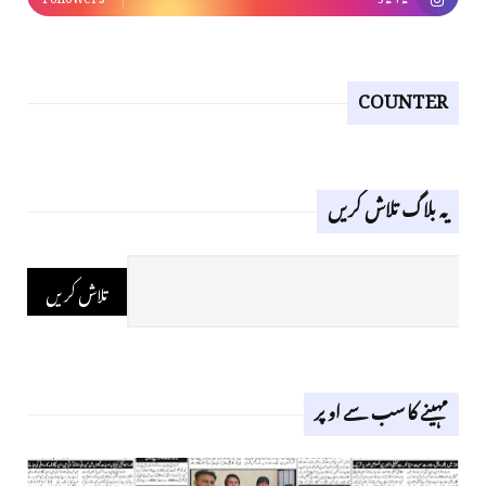
COUNTER
یہ بلاگ تلاش کریں
مہینے کا سب سے اوپر