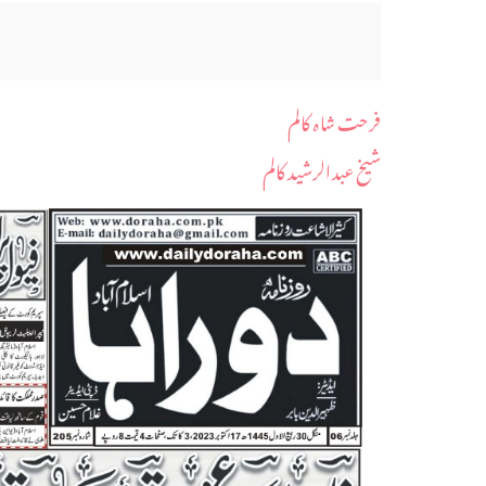
فرحت شاہ کالم
شیخ عبدالرشید کالم