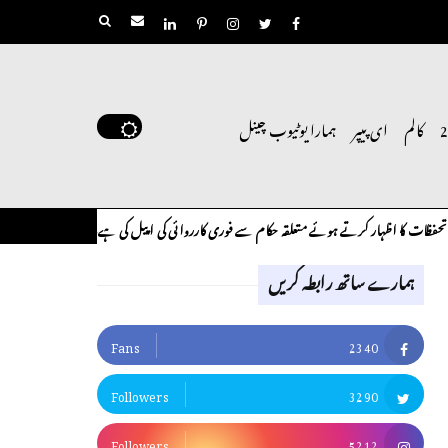
کالم
ای پیپر
ہمارا یوٹیوب چینل
کرتے ہوئے متعلقہ حکام سے فوری کارروائی کی اپیل کی ہے۔
لوح وقلم 18 اپریل 2026
کالم
ہمارے ساتھ رابطہ کریں
Fans
2340
Followers
3290
Followers
5212