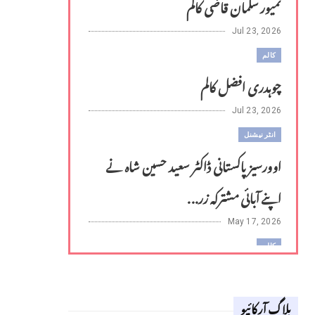
تمیور سلمان قاضی کالم
Jul 23, 2026
کالم
چوہدری افضل کالم
Jul 23, 2026
انٹر نیشنل
اوورسیز پاکستانی ڈاکٹر سعید حسین شاہ نے
اپنے آبائی مشترکہ زر...
May 17, 2026
کالم
لوح وقلم 18 اپریل 2026
بلاگ آرکائیو
Apr 18, 2026