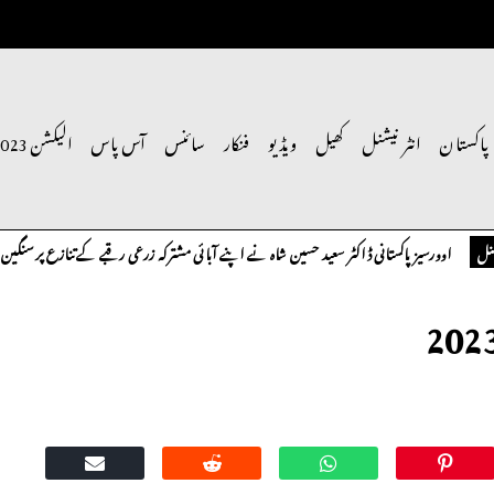
پاکستان
انٹر نیشنل
کھیل
ویڈیو
فنکار
سائنس
آس پاس
الیکشن 2023
ستانی ڈاکٹر سعید حسین شاہ نے اپنے آبائی مشترکہ زرعی رقبے کے تنازع پر سنگین تحفظات کا اظہار 