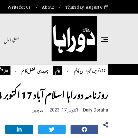
Write for Us
About
Thursday, August 6
صفحۂ اول
تازہ ترین خبر:
تمیور سلمان قاضی کالم
چوہدری افضل کالم
اوورسیز پاک
کالم
انٹر نیشنل
روزنامہ دوراہا اسلام آباد 17 اکتوبر 2023
Daily Doraha
اکتوبر 17, 2023
ای پیپر