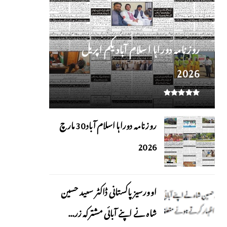
روز نامہ دوراہا اسلام آباد یکم اپریل
2026
روزنامہ دوراہا اسلام آباد 30 مارچ
2026
اوورسیز پاکستانی ڈاکٹر سعید حسین
شاہ نے اپنے آبائی مشترکہ زر...