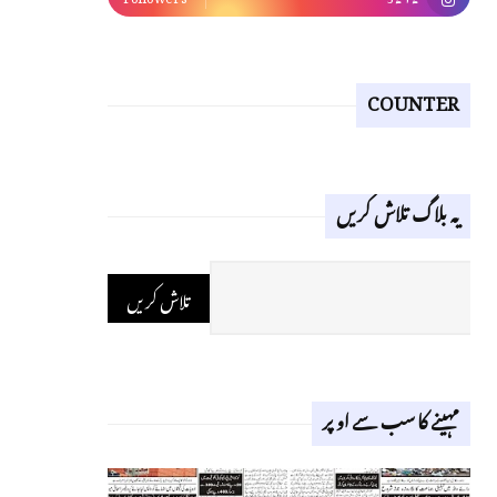
COUNTER
یہ بلاگ تلاش کریں
مہینے کا سب سے اوپر