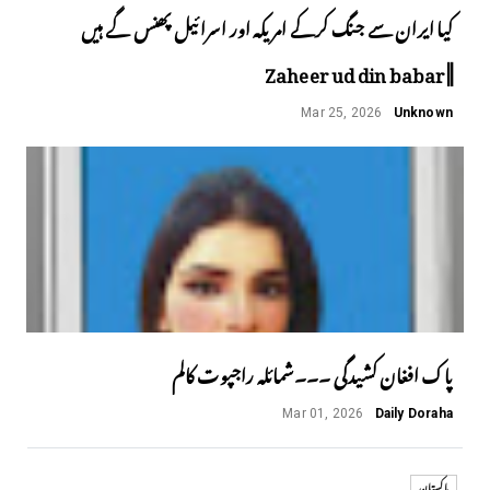
کیا ایران سے جنگ کرکے امریکہ اور اسرائیل پھنس گے ہیں
||Zaheer ud din babar
Mar 25, 2026
Unknown
پاک افغان کشیدگی ۔۔۔شمائلہ راجپوت کالم
Mar 01, 2026
Daily Doraha
پاکستان