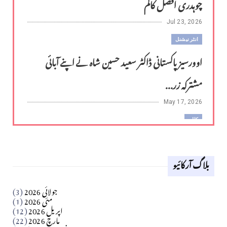
چوہدری افضل کالم
Jul 23, 2026
انٹر نیشنل
اوورسیز پاکستانی ڈاکٹر سعید حسین شاہ نے اپنے آبائی
مشترکہ زر...
May 17, 2026
کالم
لوح وقلم 18 اپریل 2026
بلاگ آرکائیو
Apr 18, 2026
کالم
جولائی 2026
(3)
سید مشرف کاظمی کالم
مئی 2026
(1)
اپریل 2026
(12)
مارچ 2026
(22)
Apr 04, 2026