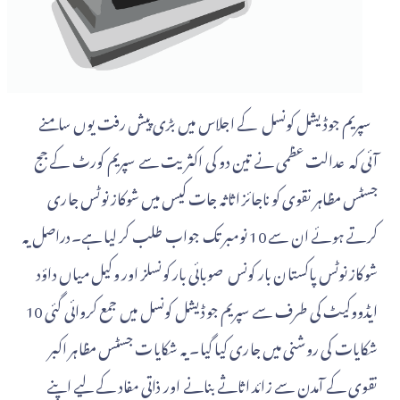
سپریم جوڈیشل کونسل کے اجلاس میں بڑی پیش رفت یوں سامنے
آئی کہ عدالت عظمی نے تین دو کی اکثریت سے سپریم کورٹ کے جج
جسٹس مظاہر نقوی کو ناجائز اثاثہ جات کیس میں شوکاز نوٹس جاری
کرتے ہوئے ان سے 10 نومبر تک جواب طلب کر لیا ہے۔دراصل یہ
شوکاز نوٹس پاکستان بار کونس صوبائی بار کونسلز اور وکیل میاں داؤد
ایڈووکیٹ کی طرف سے سپریم جوڈیشل کونسل میں جمع کروائی گئی 10
شکایات کی روشنی میں جاری کیا گیا۔ یہ شکایات جسٹس مظاہر اکبر
نقوی کے آمدن سے زائد اثاثے بنانے اور ذاتی مفاد کے لیے اپنے