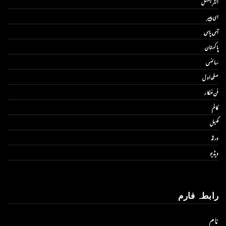
انٹر نیشنل
ای پیپر
آس پاس
پاکستان
سائنس
صفحۂ اول
فن فنکار
کالم
کھیل
ورلڈ
ویڈیو
رابطہ فارم
نام