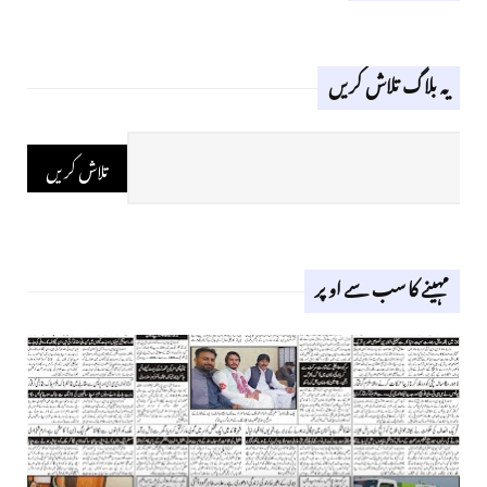
یہ بلاگ تلاش کریں
مہینے کا سب سے اوپر