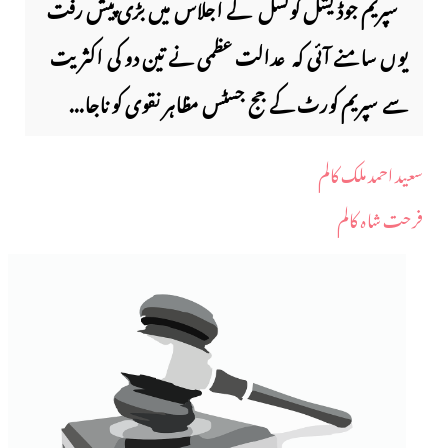
سپریم جوڈیشل کونسل کے اجلاس میں بڑی پیش رفت
یوں سامنے آئی کہ عدالت عظمی نے تین دو کی اکثریت
سے سپریم کورٹ کے جج جسٹس مظاہر نقوی کو ناجا...
سعید احمد ملک کالم
فرحت شاہ کالم