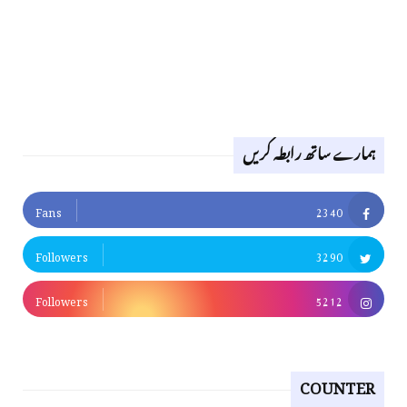
ہمارے ساتھ رابطہ کریں
Fans
2340
Followers
3290
Followers
5212
COUNTER