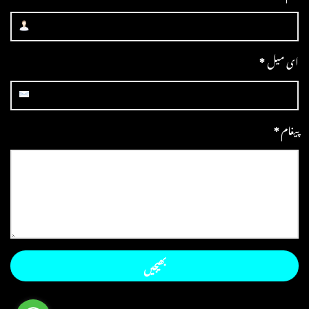
ای میل
*
پیغام
*