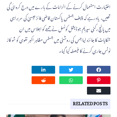
اختیارت استعمال کرنے کے الزامات کے بارے میں درج کروائی گی
تھیں، یاد رہے کہ چیف جسٹس پاکستان قاضی فائز عیسیٰ کی سربراہی
میں پانچ رکنی سپریم جوڈیشل کونسل نے جمعے کو اجلاس میں ان
شکایات کا جائزہ لیا جس کی روشنی میں جسٹس مظاہر اکبر نقوی کو شو کاز
نوٹس جاری کرنے کا فیصلہ کیا گیا۔
RELATED POSTS