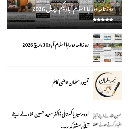
روز نامہ دوراہا اسلام آباد یکم اپریل 2026
روزنامہ دوراہا اسلام آباد 30 مارچ 2026
تمیور سلمان قاضی کالم
اوورسیز پاکستانی ڈاکٹر سعید حسین شاہ نے اپنے
آبائی مشترکہ زر...