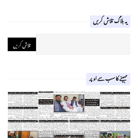
یہ بلاگ تلاش کریں
مہینے کا سب سے اوپر