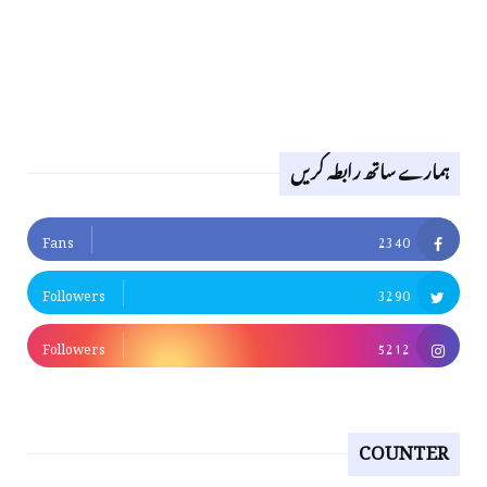
ہمارے ساتھ رابطہ کریں
Fans
2340
Followers
3290
Followers
5212
COUNTER