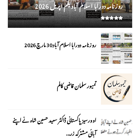
روز نامہ دوراہا اسلام آباد یکم اپریل 2026
روزنامہ دوراہا اسلام آباد 30 مارچ 2026
تمیور سلمان قاضی کالم
اوورسیز پاکستانی ڈاکٹر سعید حسین شاہ نے اپنے
آبائی مشترکہ زر...