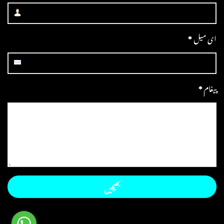
ای میل
*
پیغام
*