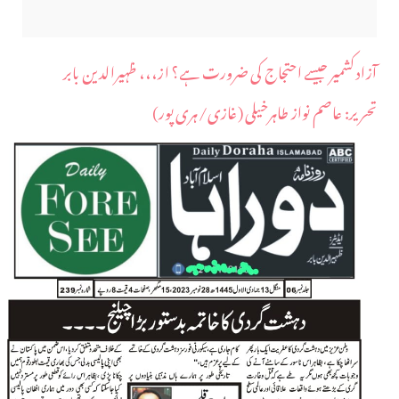
آزاد کشمیر جیسے احتجاج کی ضرورت ہے؟ از،،، ظہیرالدین بابر
​تحریر: عاصم نواز طاہرخیلی (غازی/ہری پور)