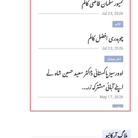
تمیور سلمان قاضی کالم
Jul 23, 2026
کالم
چوہدری افضل کالم
Jul 23, 2026
انٹر نیشنل
اوورسیز پاکستانی ڈاکٹر سعید حسین شاہ نے
اپنے آبائی مشترکہ زر...
May 17, 2026
کالم
لوح وقلم 18 اپریل 2026
بلاگ آرکائیو
Apr 18, 2026