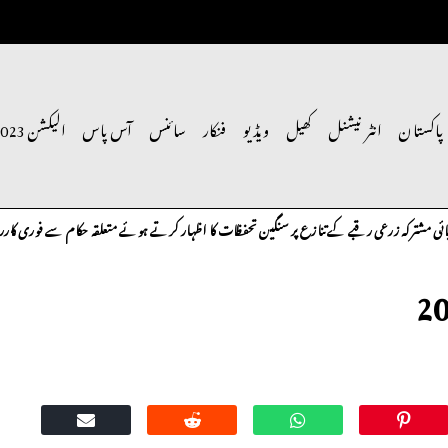
پاکستان
انٹر نیشنل
کھیل
ویڈیو
فنکار
سائنس
آس پاس
الیکشن 2023
رقبے کے تنازع پر سنگین تحفظات کا اظہار کرتے ہوئے متعلقہ حکام سے فوری کارروائی کی اپیل کی ہے