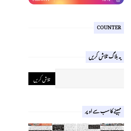
COUNTER
یہ بلاگ تلاش کریں
مہینے کا سب سے اوپر