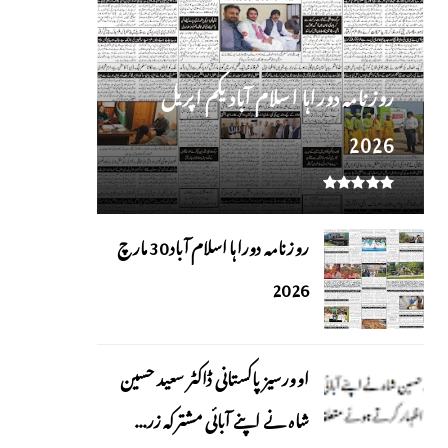
روز نامہ دوراہا اسلام آباد یکم اپریل
2026
روزنامہ دوراہا اسلام آباد 30 مارچ
2026
اوورسیز پاکستانی ڈاکٹر سعید حسین
شاہ نے اپنے آبائی مشترکہ زر...