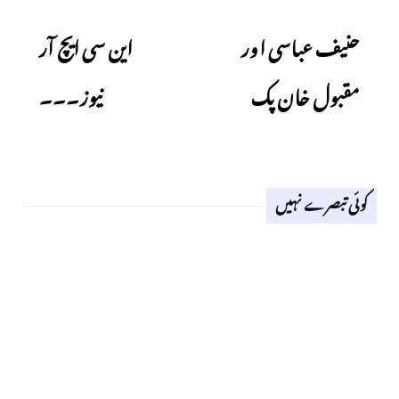
Next
Previous
حنیف عباسی اور
این سی ایچ آر
مقبول خان پک
نیوز۔۔۔
کوئی تبصرے نہیں