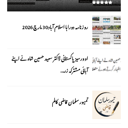
روزنامہ دوراہا اسلام آباد 30 مارچ 2026
اوورسیز پاکستانی ڈاکٹر سعید حسین شاہ نے اپنے
آبائی مشترکہ زر...
تمیور سلمان قاضی کالم