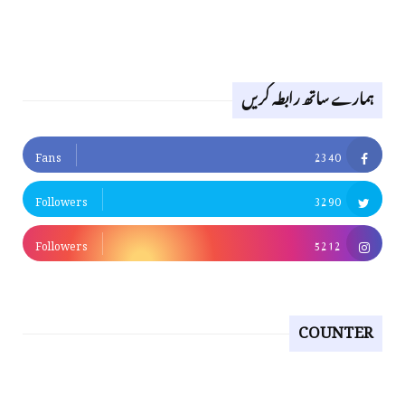
ہمارے ساتھ رابطہ کریں
Fans
2340
Followers
3290
Followers
5212
COUNTER