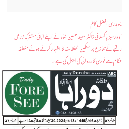
چوہدری افضل کالم
اوورسیز پاکستانی ڈاکٹر سعید حسین شاہ نے اپنے آبائی مشترکہ زرعی
رقبے کے تنازع پر سنگین تحفظات کا اظہار کرتے ہوئے متعلقہ
حکام سے فوری کارروائی کی اپیل کی ہے۔