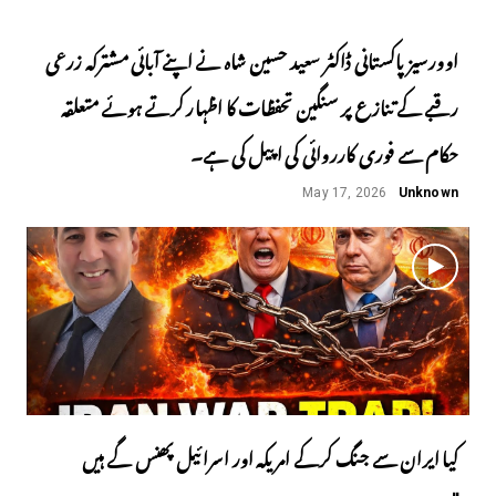
اوورسیز پاکستانی ڈاکٹر سعید حسین شاہ نے اپنے آبائی مشترکہ زرعی
رقبے کے تنازع پر سنگین تحفظات کا اظہار کرتے ہوئے متعلقہ
حکام سے فوری کارروائی کی اپیل کی ہے۔
May 17, 2026
Unknown
کیا ایران سے جنگ کرکے امریکہ اور اسرائیل پھنس گے ہیں