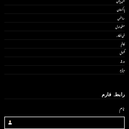
آس پاس
پاکستان
سائنس
صفحۂ اول
فن فنکار
کالم
کھیل
ورلڈ
ویڈیو
رابطہ فارم
نام