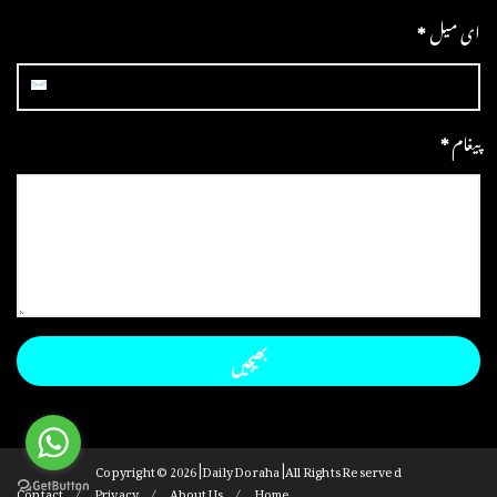
ای میل
*
پیغام
*
Copyright ©
2026 | Daily Doraha | All Rights Reserved
Contact
Privacy
About Us
Home