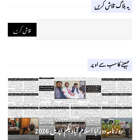
یہ بلاگ تلاش کریں
مہینے کا سب سے اوپر
روز نامہ دوراہا اسلام آباد یکم اپریل 2026