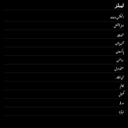
لیبلز
الیکشن 2023
انٹر نیشنل
ای پیپر
آس پاس
پاکستان
سائنس
صفحۂ اول
فن فنکار
کالم
کھیل
ورلڈ
ویڈیو