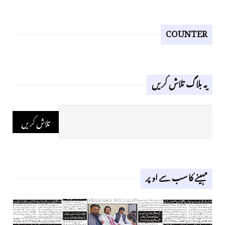
COUNTER
یہ بلاگ تلاش کریں
مہینے کا سب سے اوپر