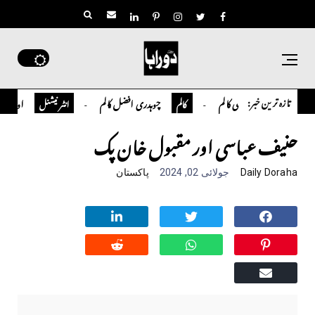
تازہ ترین خبر:
تمیور سلمان قاضی کالم
چوہدری افضل کالم
اوورسیز پاکستا
کالم
انٹر نیشنل
حنیف عباسی اور مقبول خان پک
Daily Doraha
جولائی 02, 2024
پاکستان