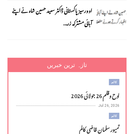
اوورسیز پاکستانی ڈاکٹر سعید حسین شاہ نے اپنے
آبائی مشترکہ زر...
تازہ ترین خبریں
کالم
لوح وقلم 26 جولائی 2026
Jul 26, 2026
کالم
تمیور سلمان قاضی کالم