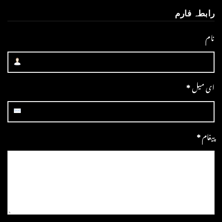
رابطہ فارم
نام
ای میل
*
پیغام
*