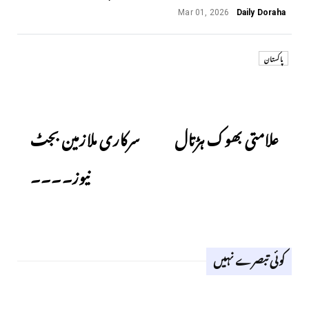
Mar 01, 2026
Daily Doraha
پاکستان
Next
Previous
علامتی بھوک ہڑتال
سرکاری ملازمین بجٹ
نیوز۔۔۔۔
کوئی تبصرے نہیں