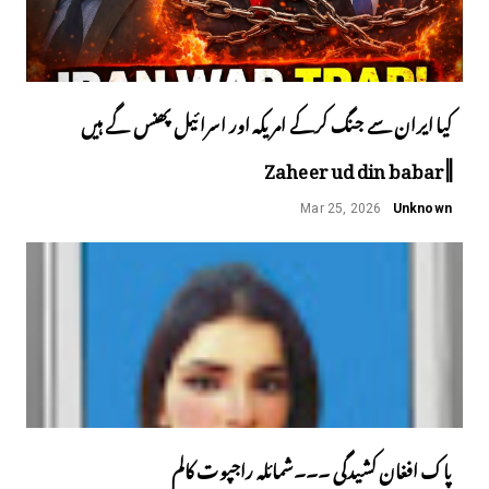
کیا ایران سے جنگ کرکے امریکہ اور اسرائیل پھنس گے ہیں
||Zaheer ud din babar
Mar 25, 2026
Unknown
پاک افغان کشیدگی ۔۔۔شمائلہ راجپوت کالم