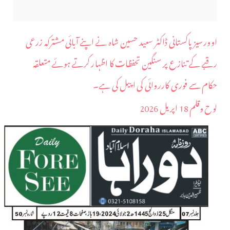
اوورسیز پاکستانی ڈاکٹر سعید حسین شاہ نے اپنے آبائی مشترکہ زرعی
رقبے کے تنازع پر سنگین تحفظات کا اظہار کرتے ہوئے متعلقہ
حکام سے فوری کارروائی کی اپیل کی ہے۔
لوح وقلم 18 اپریل 2026