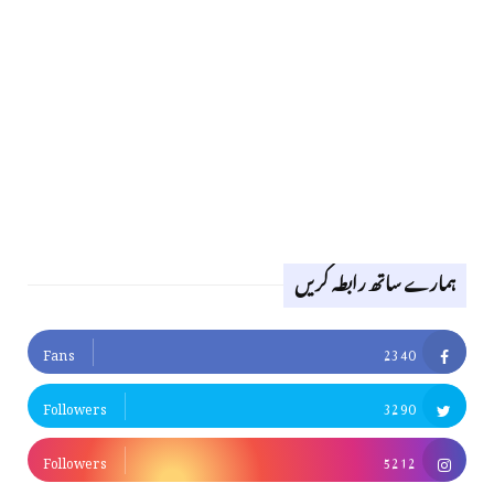
ہمارے ساتھ رابطہ کریں
Fans
2340
Followers
3290
Followers
5212