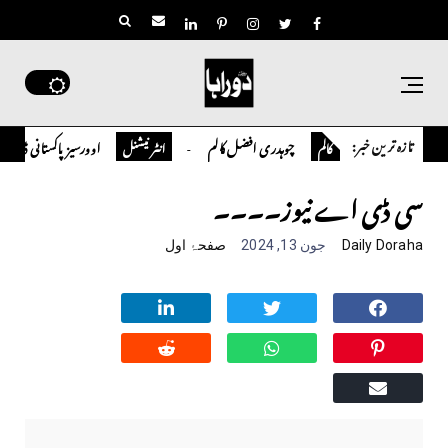
تازہ ترین خبر:
ضی کالم
چوہدری افضل کالم
اوورسیز پاکستانی ڈاکٹر سعید
کالم
انٹر نیشنل
سی ڈی اے نیوز۔۔۔۔
Daily Doraha
جون 13, 2024
صفحۂ اول