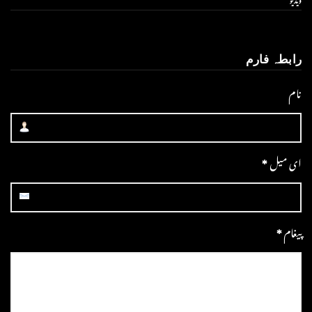
رابطہ فارم
نام
ای میل
*
پیغام
*