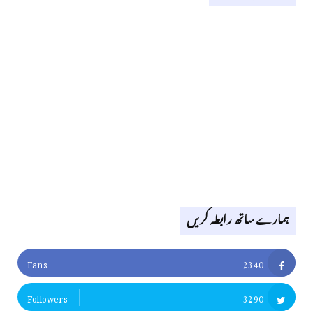
ہمارے ساتھ رابطہ کریں
Fans
2340
Followers
3290