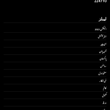
لیبلز
الیکشن 2023
انٹر نیشنل
ای پیپر
آس پاس
پاکستان
سائنس
صفحۂ اول
فن فنکار
کالم
کھیل
ورلڈ
ویڈیو