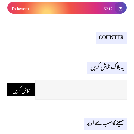
Followers
5212
COUNTER
یہ بلاگ تلاش کریں
مہینے کا سب سے اوپر