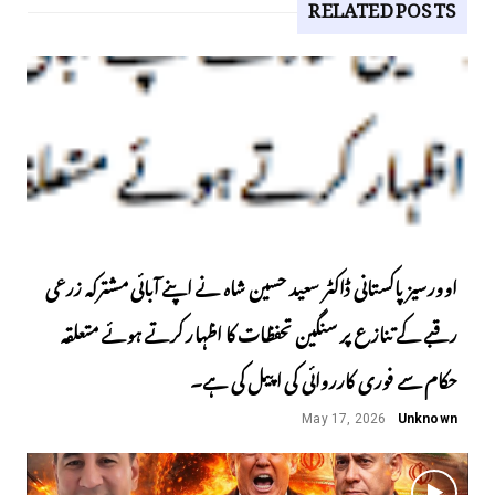
RELATED POSTS
اوورسیز پاکستانی ڈاکٹر سعید حسین شاہ نے اپنے آبائی مشترکہ زرعی
رقبے کے تنازع پر سنگین تحفظات کا اظہار کرتے ہوئے متعلقہ
حکام سے فوری کارروائی کی اپیل کی ہے۔
May 17, 2026
Unknown