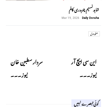
شاہد نسیم چوہدری کالم
Mar 19, 2026
Daily Doraha
صفحۂ اول
Next
Previous
این سی ایچ آر
سردار سطبین خان
نیوز۔۔۔
نیوز۔۔۔
کوئی تبصرے نہیں