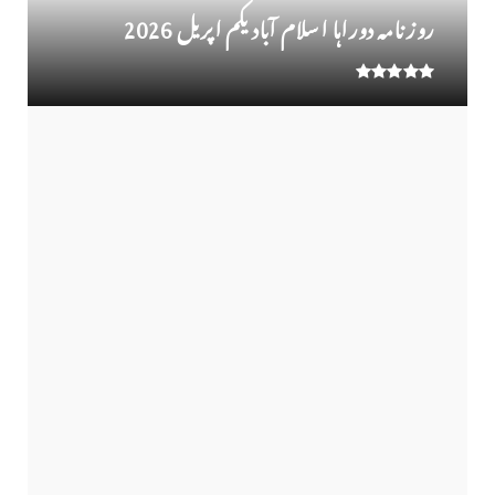
روز نامہ دوراہا اسلام آباد یکم اپریل 2026
روزنامہ دوراہا اسلام آباد 30 مارچ 2026
اوورسیز پاکستانی ڈاکٹر سعید حسین شاہ نے اپنے
آبائی مشترکہ زر...
لوح وقلم 18 اپریل 2026