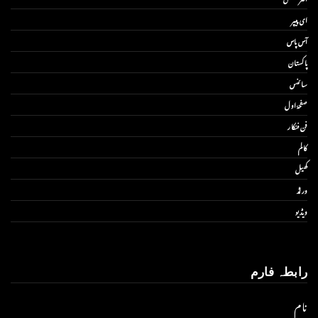
ای پیپر
آس پاس
پاکستان
سائنس
صفحۂ اول
فن فنکار
کالم
کھیل
ورلڈ
ویڈیو
رابطہ فارم
نام