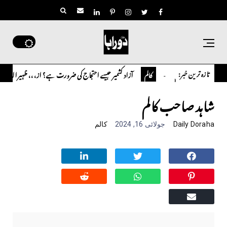
تازہ ترین خبر:
مارلین احمر نظم
آزاد کشمیر جیسے احتجاج کی ضرورت ہے؟ از،،، ظہیرالدین بابر
کالم
شاہد صاحب کالم
Daily Doraha
جولائی 16, 2024
کالم