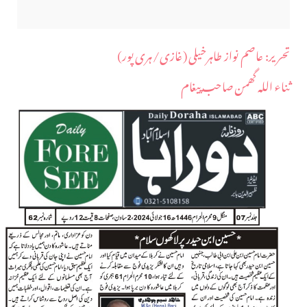
​تحریر: عاصم نواز طاہرخیلی (غازی/ہری پور)
ثناء اللہ گھمن صاحب پیغام