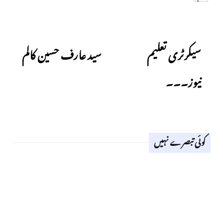
Next
Previous
سیکرٹری تعلیم
سید عارف حسین کالم
نیوز۔۔۔
کوئی تبصرے نہیں