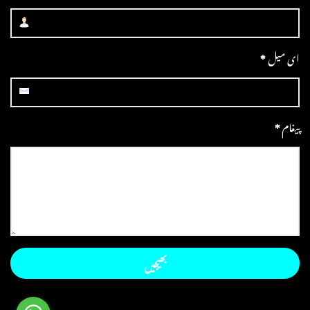
ای میل
*
پیغام
*