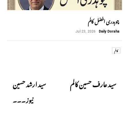
چوہدری افضل کالم
Jul 23, 2026
Daily Doraha
کالم
Next
Previous
سید عارف حسین کالم
سید ارشد حسین
نیوز۔۔۔