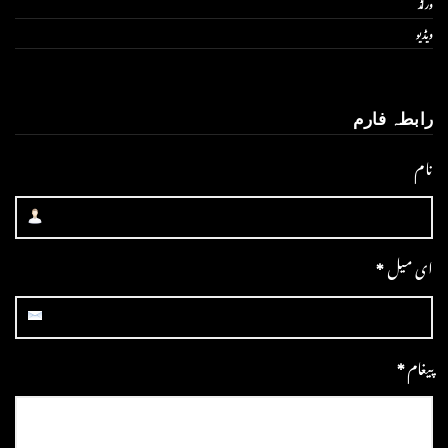
ورلڈ
ویڈیو
رابطہ فارم
نام
ای میل
*
پیغام
*