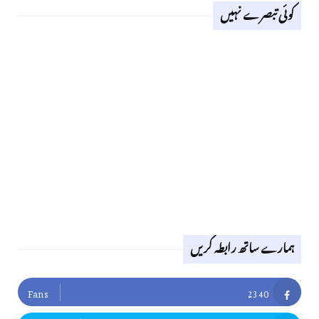
کوئی تبصرے نہیں
ہمارے ساتھ رابطہ کریں
Fans
2340