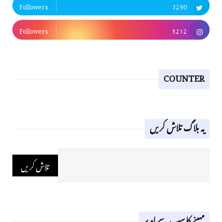
Followers
3290
Followers
5212
COUNTER
یہ بلاگ تلاش کریں
مہینے کا سب سے اوپر