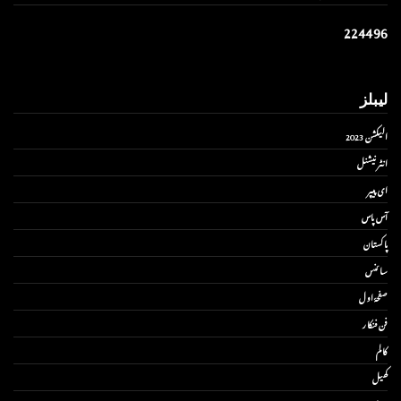
2
2
4
4
9
6
لیبلز
الیکشن 2023
انٹر نیشنل
ای پیپر
آس پاس
پاکستان
سائنس
صفحۂ اول
فن فنکار
کالم
کھیل