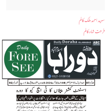
سعید احمد ملک کالم
فرحت شاہ کالم