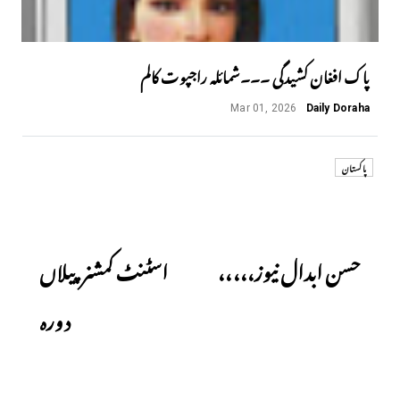
پاک افغان کشیدگی ۔۔۔شمائلہ راجپوت کالم
Mar 01, 2026
Daily Doraha
پاکستان
Next
Previous
حسن ابدال نیوز،،،،،
اسٹنٹ کمشنرپیلاں
دورہ