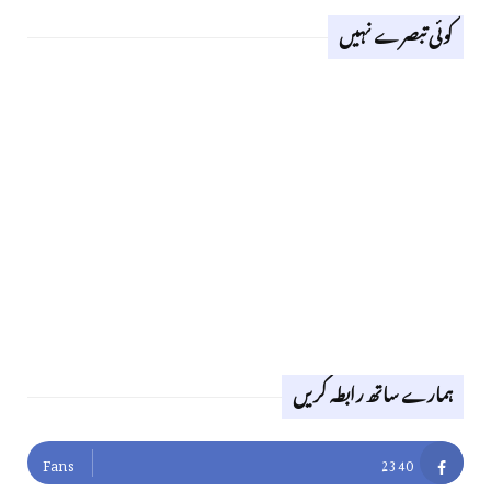
کوئی تبصرے نہیں
ہمارے ساتھ رابطہ کریں
Fans
2340