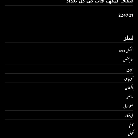
صفحہ دیکھے جانے کی کل تعداد
2
2
4
7
0
1
لیبلز
الیکشن 2023
انٹر نیشنل
ای پیپر
آس پاس
پاکستان
سائنس
صفحۂ اول
فن فنکار
کالم
کھیل