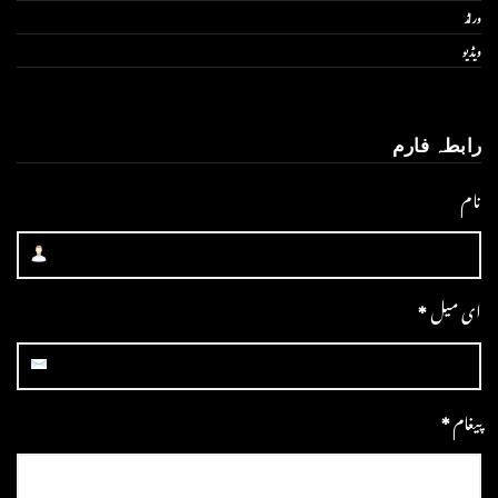
ورلڈ
ویڈیو
رابطہ فارم
نام
ای میل
*
پیغام
*