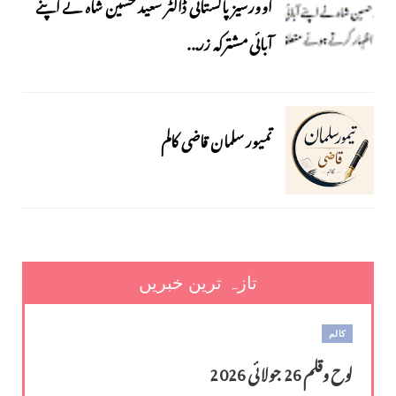
اوورسیز پاکستانی ڈاکٹر سعید حسین شاہ نے اپنے
آبائی مشترکہ زر...
تمیور سلمان قاضی کالم
تازہ ترین خبریں
کالم
لوح وقلم 26 جولائی 2026