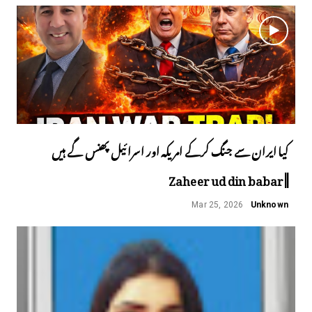
کیا ایران سے جنگ کرکے امریکہ اور اسرائیل پھنس گے ہیں
||Zaheer ud din babar
Mar 25, 2026
Unknown