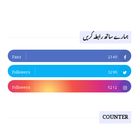
ہمارے ساتھ رابطہ کریں
Fans
2340
Followers
3290
Followers
5212
COUNTER