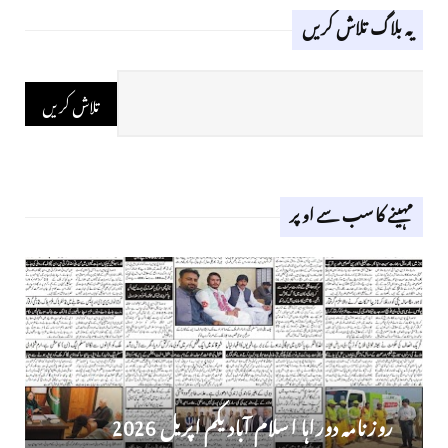
یہ بلاگ تلاش کریں
مہینے کا سب سے اوپر
روز نامہ دوراہا اسلام آباد یکم اپریل 2026