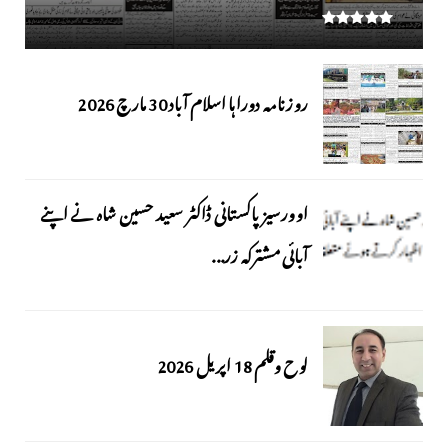
روزنامہ دوراہا اسلام آباد 30 مارچ 2026
اوورسیز پاکستانی ڈاکٹر سعید حسین شاہ نے اپنے
آبائی مشترکہ زر...
لوح وقلم 18 اپریل 2026