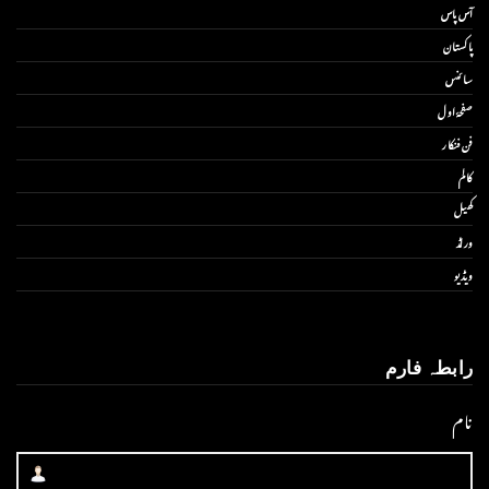
آس پاس
پاکستان
سائنس
صفحۂ اول
فن فنکار
کالم
کھیل
ورلڈ
ویڈیو
رابطہ فارم
نام