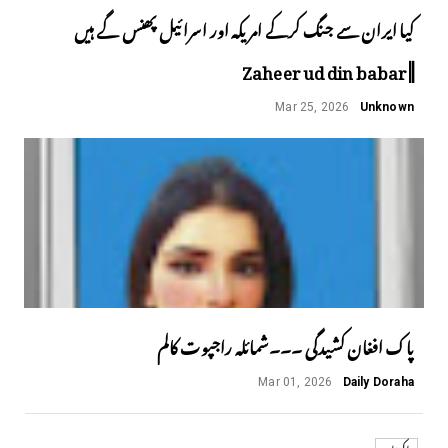
کیا ایران سے جنگ کرکے امریکہ اور اسرائیل پھنس گے ہیں
||Zaheer ud din babar
Mar 25, 2026
Unknown
پاک افغان کشیدگی ۔۔۔شمائلہ راجپوت کالم
Mar 01, 2026
Daily Doraha