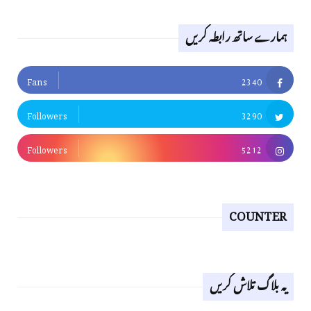
ہمارے ساتھ رابطہ کریں
Fans
2340
Followers
3290
Followers
5212
COUNTER
یہ بلاگ تلاش کریں