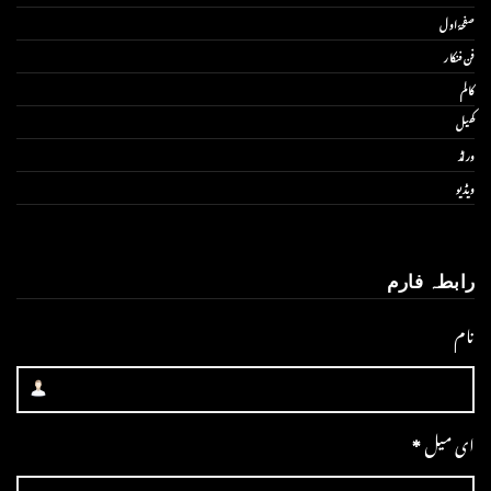
صفحۂ اول
فن فنکار
کالم
کھیل
ورلڈ
ویڈیو
رابطہ فارم
نام
ای میل
*