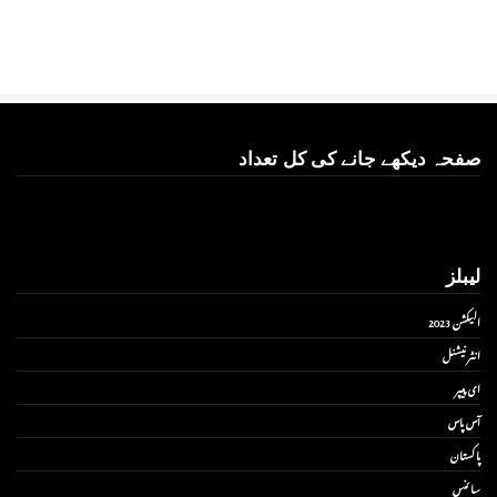
صفحہ دیکھے جانے کی کل تعداد
لیبلز
الیکشن 2023
انٹر نیشنل
ای پیپر
آس پاس
پاکستان
سائنس