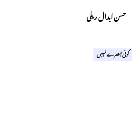
Previous
حسن ابدال ریلی
کوئی تبصرے نہیں