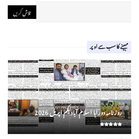
مہینے کا سب سے اوپر
روز نامہ دوراہا اسلام آباد یکم اپریل 2026