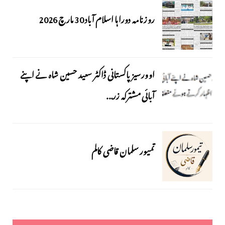
روزنامہ دوراہا اسلام آباد 30 مارچ 2026
اوورسیز پاکستانی ڈاکٹر سعید حسین شاہ نے اپنے
آبائی مشترکہ زر...
تمیور سلمان قاضی کالم