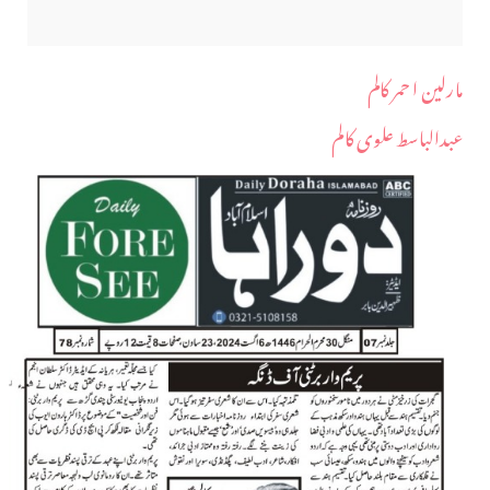
مارلین ا حمر کالم
عبدالباسط علوی کالم