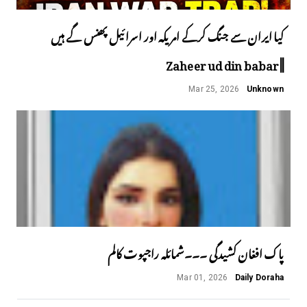
کیا ایران سے جنگ کرکے امریکہ اور اسرائیل پھنس گے ہیں
||Zaheer ud din babar
Mar 25, 2026
Unknown
پاک افغان کشیدگی ۔۔۔شمائلہ راجپوت کالم
Mar 01, 2026
Daily Doraha