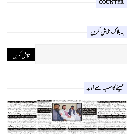
COUNTER
یہ بلاگ تلاش کریں
مہینے کا سب سے اوپر