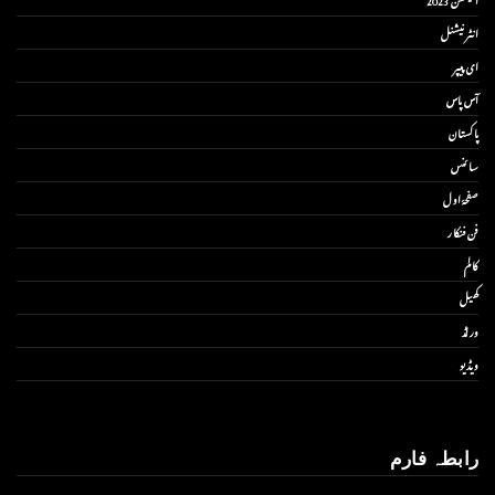
انٹر نیشنل
ای پیپر
آس پاس
پاکستان
سائنس
صفحۂ اول
فن فنکار
کالم
کھیل
ورلڈ
ویڈیو
رابطہ فارم