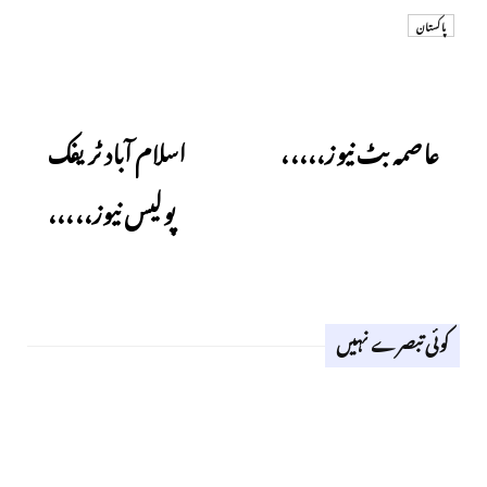
پاکستان
Next
Previous
عاصمہ بٹ نیوز،،،،،
اسلام آباد ٹریفک
پولیس نیوز،،،،،
کوئی تبصرے نہیں