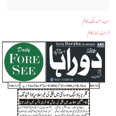
سعید احمد ملک کالم
فرحت شاہ کالم