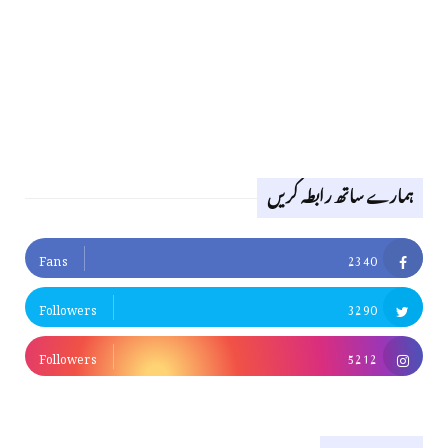
ہمارے ساتھ رابطہ کریں
Fans
2340
Followers
3290
Followers
5212