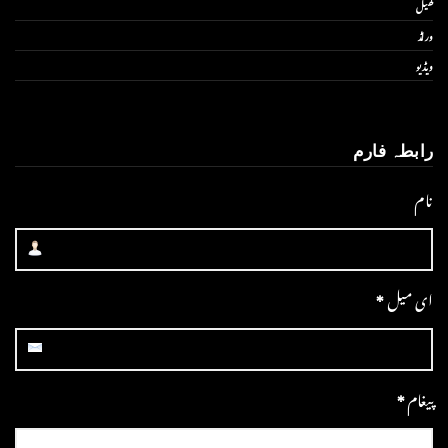
کھیل
ورلڈ
ویڈیو
رابطہ فارم
نام
ای میل
*
پیغام
*