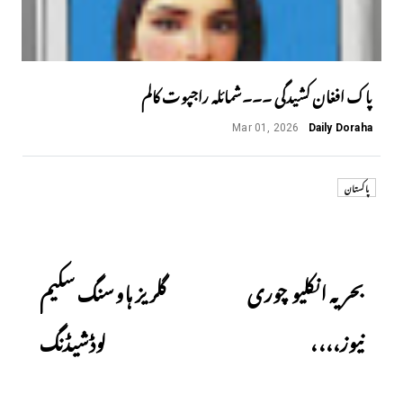
پاک افغان کشیدگی ۔۔۔شمائلہ راجپوت کالم
Mar 01, 2026
Daily Doraha
پاکستان
Next
Previous
بحریہ انکلیو چوری
گلریز ہاوسنگ سکیم
نیوز،،،،
لوڈشیڈنگ