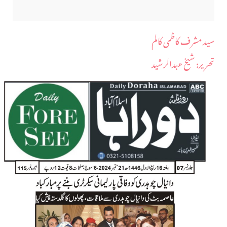
سید مشرف کاظمی کالم
​تحریر: شیخ عبدالرشید