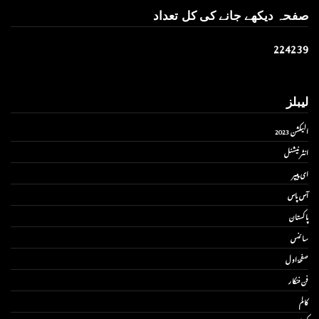
صفحہ دیکھے جانے کی کل تعداد
2
2
4
2
3
9
لیبلز
الیکشن 2023
انٹر نیشنل
ای پیپر
آس پاس
پاکستان
سائنس
صفحۂ اول
فن فنکار
کالم