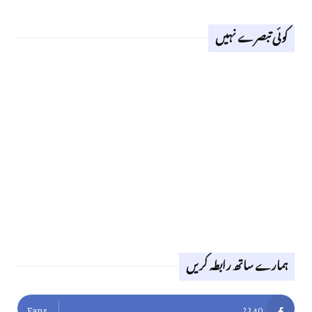
کوئی تبصرے نہیں
ہمارے ساتھ رابطہ کریں
Fans
2340