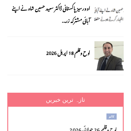
اوورسیز پاکستانی ڈاکٹر سعید حسین شاہ نے اپنے
آبائی مشترکہ زر...
لوح وقلم 18 اپریل 2026
تازہ ترین خبریں
کالم
لوح وقلم 26 جولائی 2026