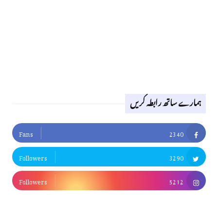
ہمارے ساتھ رابطہ کریں
Fans
2340
Followers
3290
Followers
5212