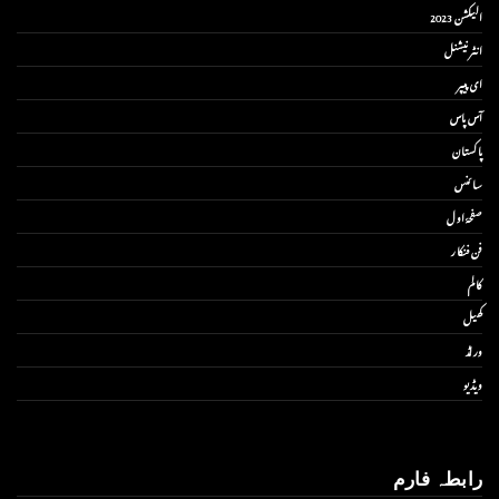
الیکشن 2023
انٹر نیشنل
ای پیپر
آس پاس
پاکستان
سائنس
صفحۂ اول
فن فنکار
کالم
کھیل
ورلڈ
ویڈیو
رابطہ فارم