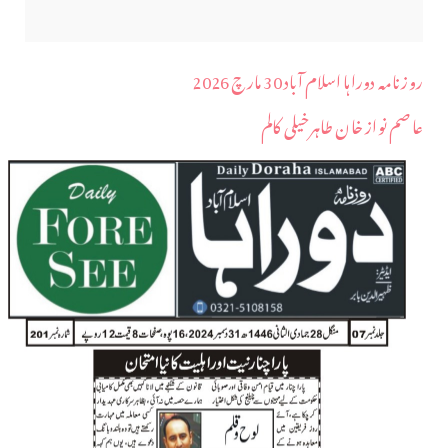
روزنامہ دوراہا اسلام آباد 30 مارچ 2026
عاصم نواز خان طاہرخیلی کالم