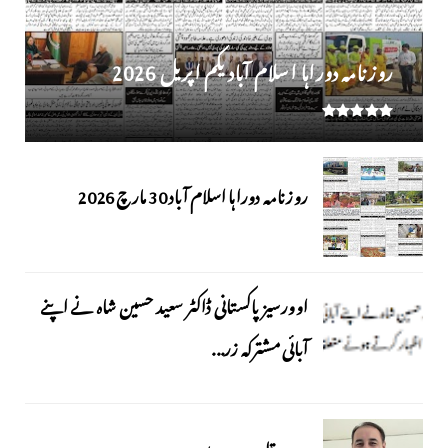
روز نامہ دوراہا اسلام آباد یکم اپریل 2026
روزنامہ دوراہا اسلام آباد 30 مارچ 2026
اوورسیز پاکستانی ڈاکٹر سعید حسین شاہ نے اپنے
آبائی مشترکہ زر...