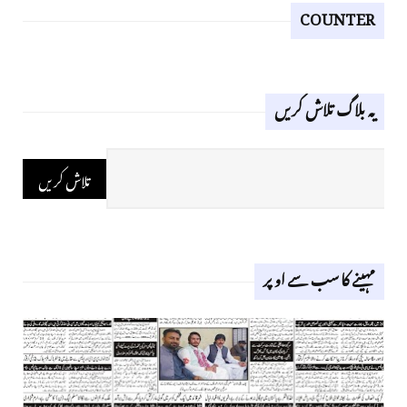
COUNTER
یہ بلاگ تلاش کریں
مہینے کا سب سے اوپر