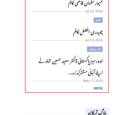
تمیور سلمان قاضی کالم
Jul 23, 2026
کالم
چوہدری افضل کالم
Jul 23, 2026
انٹر نیشنل
اوورسیز پاکستانی ڈاکٹر سعید حسین شاہ نے
اپنے آبائی مشترکہ زر...
May 17, 2026
کالم
لوح وقلم 18 اپریل 2026
بلاگ آرکائیو
Apr 18, 2026