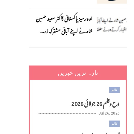
اوورسیز پاکستانی ڈاکٹر سعید حسین
شاہ نے اپنے آبائی مشترکہ زر...
تازہ ترین خبریں
کالم
لوح وقلم 26 جولائی 2026
Jul 26, 2026
کالم