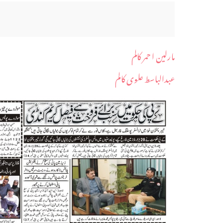
مارلین ا حمر کالم
عبدالباسط علوی کالم