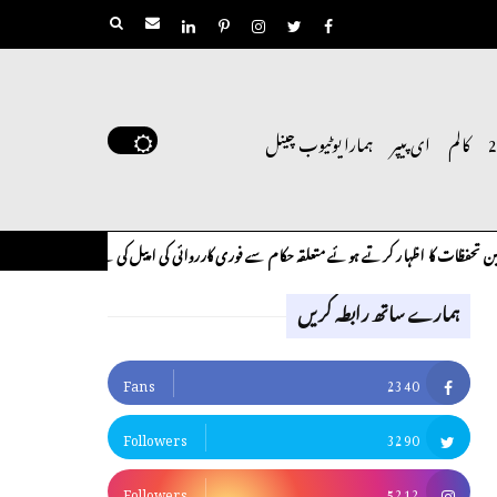
کالم
ای پیپر
ہمارا یوٹیوب چینل
ار کرتے ہوئے متعلقہ حکام سے فوری کارروائی کی اپیل کی ہے۔
لوح وقلم 18 اپریل 2026
کالم
ہمارے ساتھ رابطہ کریں
Fans
2340
Followers
3290
Followers
5212