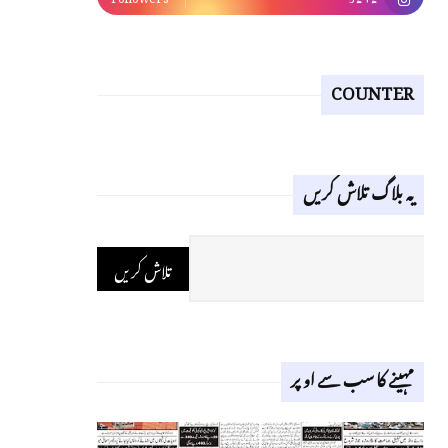
COUNTER
یہ بلاگ تلاش کریں
مہینے کا سب سے اوپر