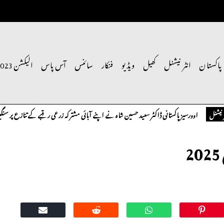
پاکستان
انٹر نیشنل
کھیل
ویڈیو
فنکار
سائنس
آس پاس
الیکشن 2023
پاکستانی ڈاکٹر سعید حسین شاہ نے اپنے آبائی مشترکہ زرعی رقبے کے تنازع پر سنگین تحفظات کا اظہ