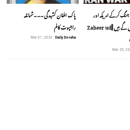
جنگ کرکے امریکہ اور
پاک افغان کشیدگی ۔۔۔شمائلہ
اسرائیل پھنس گے ہیں ||Zaheer ud
راجپوت کالم
Mar 01, 2026
Daily Doraha
Mar 25, 2