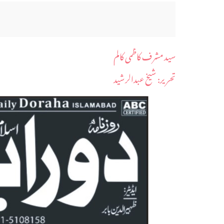
سید مشرف کاظمی کالم
​تحریر: شیخ عبدالرشید