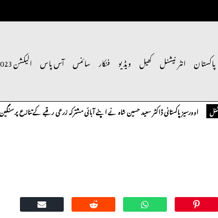
پاکستان
انٹر نیشنل
کھیل
ویڈیو
فنکار
سائنس
آس پاس
الیکشن 2023
وورسیز پاکستانی ڈاکٹر سعید حسین شاہ نے اپنے آبائی مشترکہ زرعی رقبے کے تنازع پر سنگین تحفظات