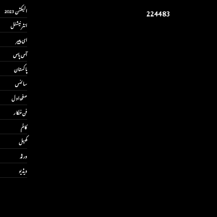
2
2
4
4
8
3
الیکشن 2023
انٹر نیشنل
ای پیپر
آس پاس
پاکستان
سائنس
صفحۂ اول
فن فنکار
کالم
کھیل
ورلڈ
ویڈیو