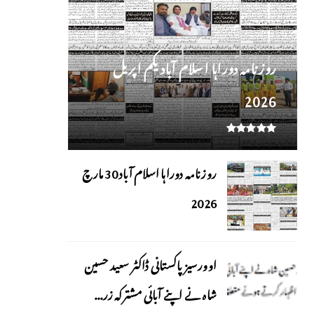
روز نامہ دوراہا اسلام آباد یکم اپریل
2026
روزنامہ دوراہا اسلام آباد 30 مارچ
2026
اوورسیز پاکستانی ڈاکٹر سعید حسین
شاہ نے اپنے آبائی مشترکہ زر...