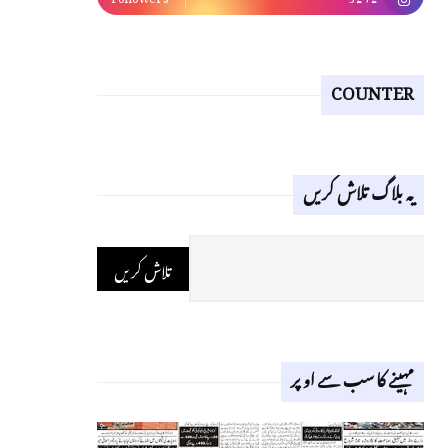
COUNTER
یہ بلاگ تلاش کریں
مہینے کا سب سے اوپر