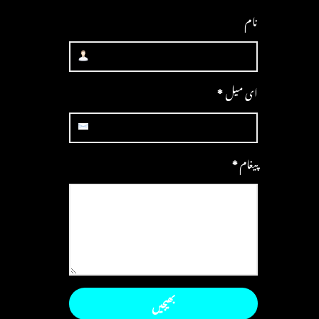
نام
ای میل
*
پیغام
*