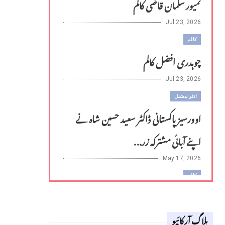
تمیور سلمان قاضی کالم
Jul 23, 2026
کالم
چوہدری افضل کالم
Jul 23, 2026
انٹر نیشنل
اوورسیز پاکستانی ڈاکٹر سعید حسین شاہ نے
اپنے آبائی مشترکہ زر...
May 17, 2026
کالم
لوح وقلم 18 اپریل 2026
بلاگ آرکائیو
Apr 18, 2026