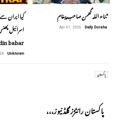
ثناء اللہ گھمن صاحب پیغام
کیا ایران سے 
Apr 01, 2026
Daily Doraha
din babar
026
Unknown
پاکستان
Previous
پاکستان رائٹڑز گلڈ نیوز،،،