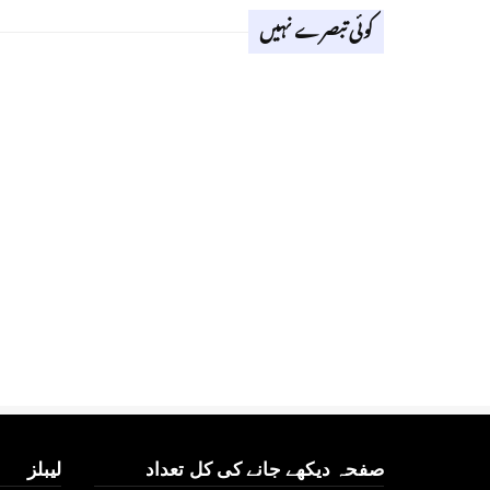
کوئی تبصرے نہیں
صفحہ دیکھے جانے کی کل تعداد
لیبلز