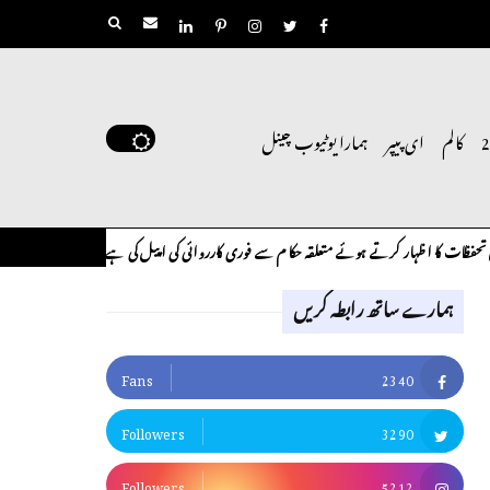
کالم
ای پیپر
ہمارا یوٹیوب چینل
 کا اظہار کرتے ہوئے متعلقہ حکام سے فوری کارروائی کی اپیل کی ہے۔
لوح وقلم 18 اپریل 2026
کالم
ہمارے ساتھ رابطہ کریں
Fans
2340
Followers
3290
Followers
5212