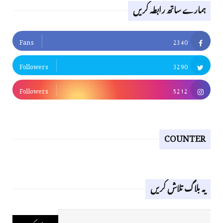
ہمارے ساتھ رابطہ کریں
Fans
2340
Followers
3290
Followers
5212
COUNTER
یہ بلاگ تلاش کریں