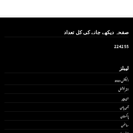
صفحہ دیکھے جانے کی کل تعداد
2
2
4
2
5
5
لیبلز
الیکشن 2023
انٹر نیشنل
ای پیپر
آس پاس
پاکستان
سائنس