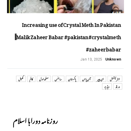
Increasing use of Crystal Meth In Pakistan
||Malik Zaheer Babar #pakistan#crystalmeth
#zaheerbabar
Jan 13, 2025
Unknown
انٹر نیشنل
ای پیپر
آس پاس
پاکستان
سائنس
صفحۂ اول
کالم
کھیل
ورلڈ
ویڈیو
Next
روزنامہ دوراہا اسلام