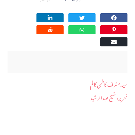
سید مشرف کاظمی کالم
​تحریر: شیخ عبدالرشید