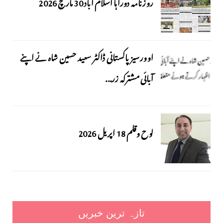
روزنامہ دوراہا اسلام آباد 30 مارچ 2026
اوورسیز پاکستانی ڈاکٹر سعید حسین شاہ نے اپنے
آبائی مشترکہ زر...
لوح وقلم 18 اپریل 2026
تازہ ترین خبریں