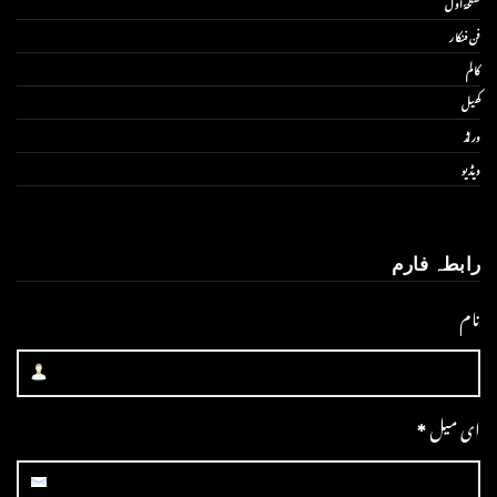
صفحۂ اول
فن فنکار
کالم
کھیل
ورلڈ
ویڈیو
رابطہ فارم
نام
ای میل
*