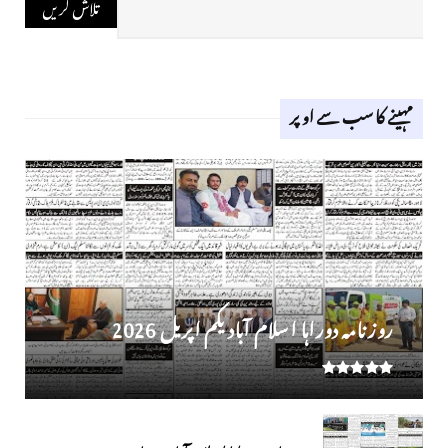
مہینے کا سب سے اوپر
روز نامہ دوراہا اسلام آباد یکم اپریل 2026