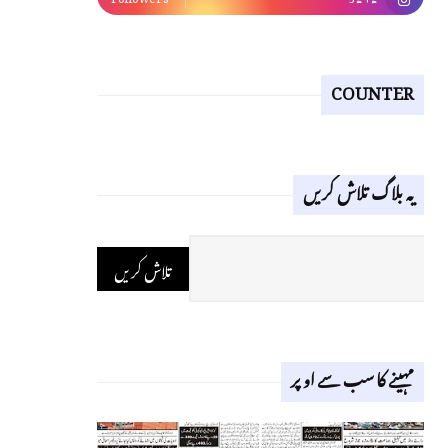
COUNTER
یہ بلاگ تلاش کریں
مہینے کا سب سے اوپر