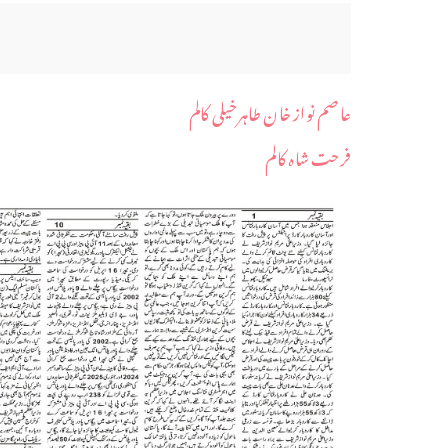
عاصم نواز خان طاہرخیلی کالم
فرحت شاہ کالم