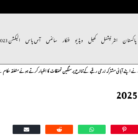
پاکستان
انٹر نیشنل
کھیل
ویڈیو
فنکار
سائنس
آس پاس
الیکشن 2023
شترکہ زرعی رقبے کے تنازع پر سنگین تحفظات کا اظہار کرتے ہوئے متعلقہ حکام سے فوری کارروائی کی