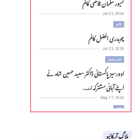
تمیور سلمان قاضی کالم
Jul 23, 2026
کالم
چوہدری افضل کالم
Jul 23, 2026
انٹر نیشنل
اوورسیز پاکستانی ڈاکٹر سعید حسین شاہ نے
اپنے آبائی مشترکہ زر...
May 17, 2026
کالم
لوح وقلم 18 اپریل 2026
بلاگ آرکائیو
Apr 18, 2026