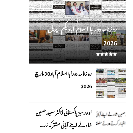
روز نامہ دوراہا اسلام آباد یکم اپریل
2026
روزنامہ دوراہا اسلام آباد 30 مارچ
2026
اوورسیز پاکستانی ڈاکٹر سعید حسین
شاہ نے اپنے آبائی مشترکہ زر...