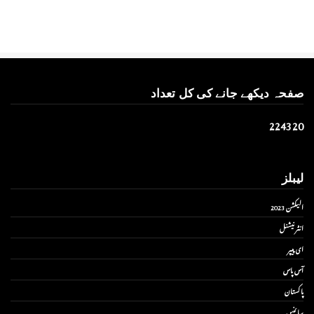
صفحہ دیکھے جانے کی کل تعداد
2
2
4
3
2
0
لیبلز
الیکشن 2023
انٹر نیشنل
ای پیپر
آس پاس
پاکستان
سائنس