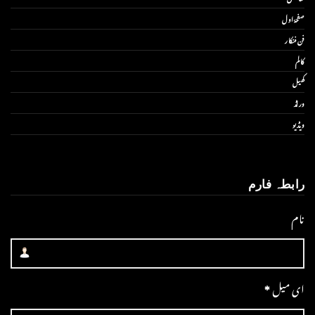
صفحۂ اول
فن فنکار
کالم
کھیل
ورلڈ
ویڈیو
رابطہ فارم
نام
ای میل
*