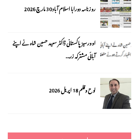
روزنامہ دوراہا اسلام آباد 30 مارچ 2026
اوورسیز پاکستانی ڈاکٹر سعید حسین شاہ نے اپنے
آبائی مشترکہ زر...
لوح وقلم 18 اپریل 2026