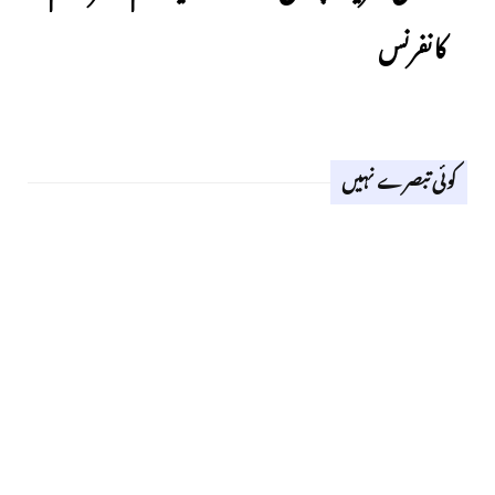
کانفرنس
کوئی تبصرے نہیں