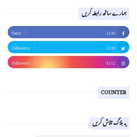
ہمارے ساتھ رابطہ کریں
Fans
2340
Followers
3290
Followers
5212
COUNTER
یہ بلاگ تلاش کریں