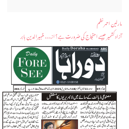
مارلین احمر نظم
آزاد کشمیر جیسے احتجاج کی ضرورت ہے؟ از،،، ظہیرالدین بابر