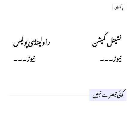
پاکستان
Next
Previous
نشینل کمیشن
راولپنڈی پولیس
نیوز۔۔۔
نیوز۔۔۔
کوئی تبصرے نہیں