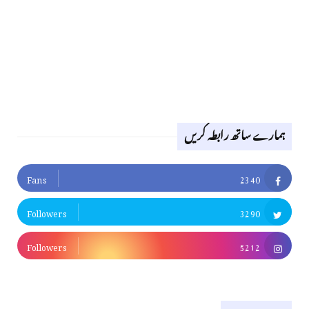
ہمارے ساتھ رابطہ کریں
Fans
2340
Followers
3290
Followers
5212