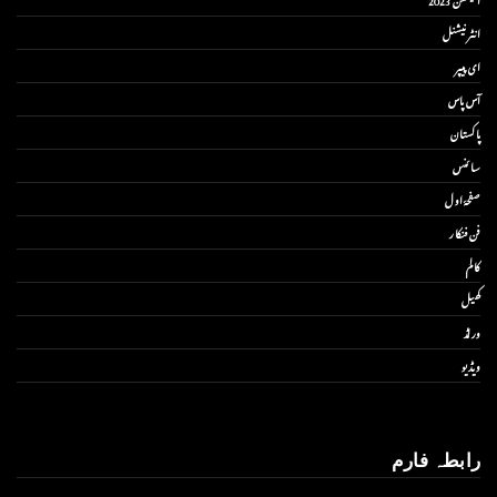
انٹر نیشنل
ای پیپر
آس پاس
پاکستان
سائنس
صفحۂ اول
فن فنکار
کالم
کھیل
ورلڈ
ویڈیو
رابطہ فارم