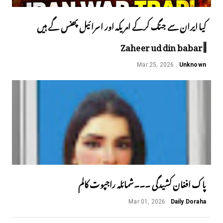
کیا ایران سے جنگ کرکے امریکہ اور اسرائیل پھنس گے ہیں
||Zaheer ud din babar
Mar 25, 2026
Unknown
پاک افغان کشیدگی ۔۔۔شمائلہ راجپوت کالم
Mar 01, 2026
Daily Doraha