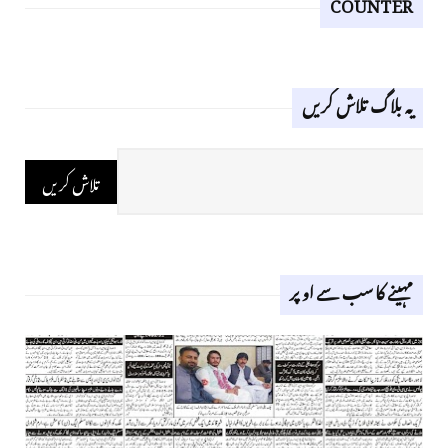
COUNTER
یہ بلاگ تلاش کریں
مہینے کا سب سے اوپر