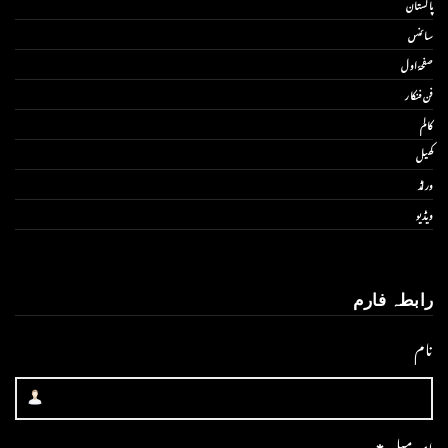
پاکستان
سائنس
صفحۂ اول
فن فنکار
کالم
کھیل
ورلڈ
ویڈیو
رابطہ فارم
نام
ای میل
*