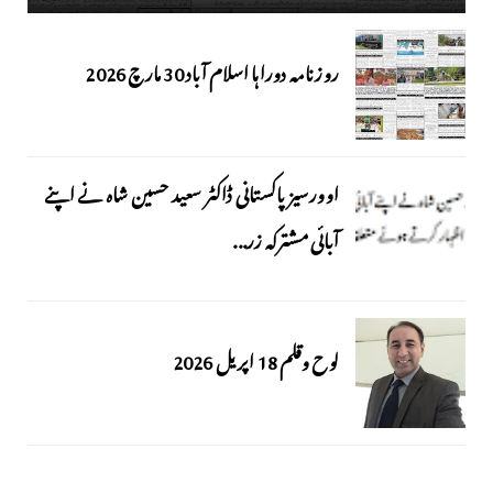
روزنامہ دوراہا اسلام آباد 30 مارچ 2026
اوورسیز پاکستانی ڈاکٹر سعید حسین شاہ نے اپنے
آبائی مشترکہ زر...
لوح وقلم 18 اپریل 2026