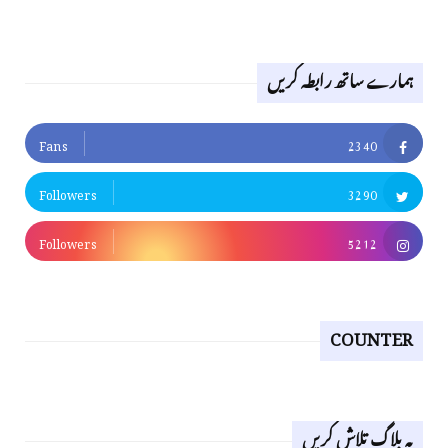
ہمارے ساتھ رابطہ کریں
Fans
2340
Followers
3290
Followers
5212
COUNTER
یہ بلاگ تلاش کریں