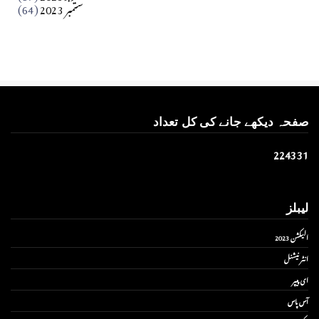
ستمبر 2023
(64)
صفحہ دیکھے جانے کی کل تعداد
2
2
4
3
3
1
لیبلز
الیکشن 2023
انٹر نیشنل
ای پیپر
آس پاس