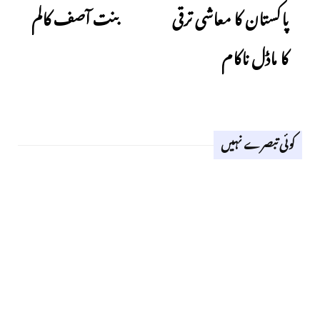
پاکستان کا معاشی ترقی
بنت آصف کالم
کا ماڈل ناکام
کوئی تبصرے نہیں