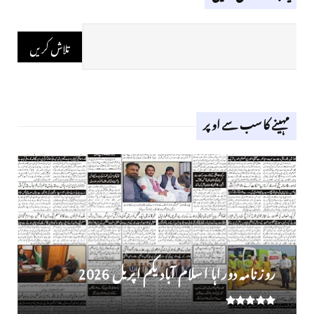
مہینے کا سب سے اوپر
روز نامہ دوراہا اسلام آباد یکم اپریل 2026