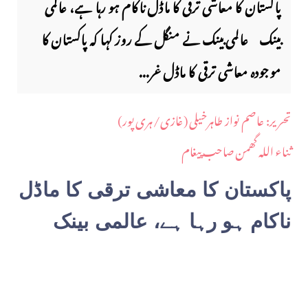
پاکستان کا معاشی ترقی کا ماڈل ناکام ہو رہا ہے، عالمی
بینک عالمی بینک نے منگل کے روز کہا کہ پاکستان کا
موجودہ معاشی ترقی کا ماڈل غر...
​تحریر: عاصم نواز طاہرخیلی (غازی/ہری پور)
ثناء اللہ گھمن صاحب پیغام
پاکستان کا معاشی ترقی کا ماڈل
ناکام ہو رہا ہے، عالمی بینک