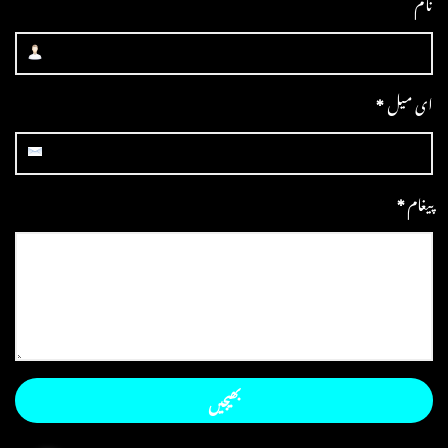
نام
ای میل
*
پیغام
*