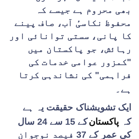
بھی محروم ہے جیسے کہ
محفوظ نکاسیٔ آب، صاف پینے
کا پانی، سستی توانائی اور
رہائش، جو پاکستان میں
"کمزور عوامی خدمات کی
فراہمی" کی نشاندہی کرتا
ہے۔
ایک تشویشناک حقیقت یہ ہے
کہ
پاکستان
کے 15 سے 24 سال
کی عمر کے 37 فیصد نوجوان