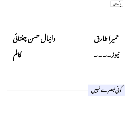
پاکستان
Next
Previous
حمیرا طارق
دانیال حسن چغتائی
نیوز۔۔۔۔
کالم
کوئی تبصرے نہیں