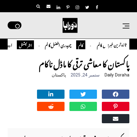
تازہ ترین خبر:
یور سلمان قاضی کالم
چوہدری افضل کالم
اوورسیز پاکستانی 
کالم
انٹر نیشنل
پاکستان کا معاشی ترقی کا ماڈل ناکام
Daily Doraha
ستمبر 24, 2025
پاکستان