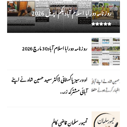
روز نامہ دوراہا اسلام آباد یکم اپریل 2026
روزنامہ دوراہا اسلام آباد 30 مارچ 2026
اوورسیز پاکستانی ڈاکٹر سعید حسین شاہ نے اپنے
آبائی مشترکہ زر...
تمیور سلمان قاضی کالم