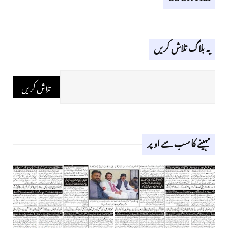
یہ بلاگ تلاش کریں
مہینے کا سب سے اوپر