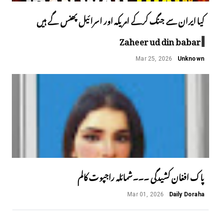
کیا ایران سے جنگ کرکے امریکہ اور اسرائیل پھنس گے ہیں
||Zaheer ud din babar
Mar 25, 2026
Unknown
پاک افغان کشیدگی ۔۔۔شمائلہ راجپوت کالم
Mar 01, 2026
Daily Doraha