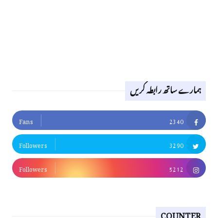
ہمارے ساتھ رابطہ کریں
Fans
2340
Followers
3290
Followers
5212
COUNTER