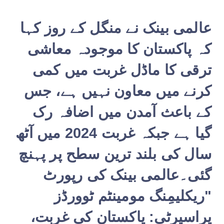
عالمی بینک نے منگل کے روز کہا
کہ پاکستان کا موجودہ معاشی
ترقی کا ماڈل غربت میں کمی
کرنے میں معاون نہیں ہے، جس
کے باعث آمدن میں اضافہ رک
گیا ہے جبکہ غربت 2024 میں آٹھ
سال کی بلند ترین سطح پر پہنچ
گئی۔عالمی بینک کی رپورٹ
"ریکلیمِنگ مومینٹم ٹوورڈز
پراسپرٹی: پاکستان کی غربت،