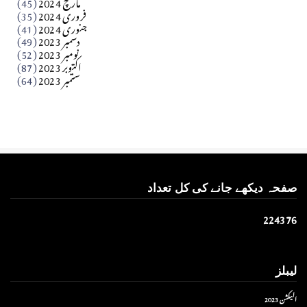
مارچ 2024
(45)
​تحریر: عاصم نواز طاہرخیلی (غازی/ہری پور)
فروری 2024
(35)
جنوری 2024
(41)
Apr 01, 2026
دسمبر 2023
(49)
نومبر 2023
(52)
اکتوبر 2023
(87)
ستمبر 2023
(64)
صفحہ دیکھے جانے کی کل تعداد
2
2
4
3
7
6
لیبلز
الیکشن 2023