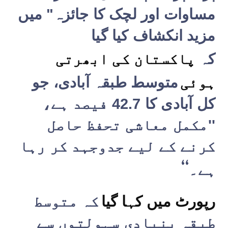
مساوات اور لچک کا جائزہ" میں
مزید انکشاف کیا گیا
کہ
پاکستان کی ابھرتی
ہوئی
متوسط طبقہ آبادی، جو
کل آبادی کا 42.7 فیصد ہے،
''مکمل معاشی تحفظ حاصل
کرنے کے لیے جدوجہد کر رہا
‘‘
ہے۔
رپورٹ میں کہا گیا
کہ متوسط
طبقہ بنیادی سہولتوں سے