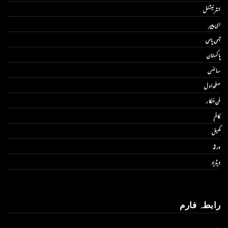
انٹر نیشنل
ای پیپر
آس پاس
پاکستان
سائنس
صفحۂ اول
فن فنکار
کالم
کھیل
ورلڈ
ویڈیو
رابطہ فارم