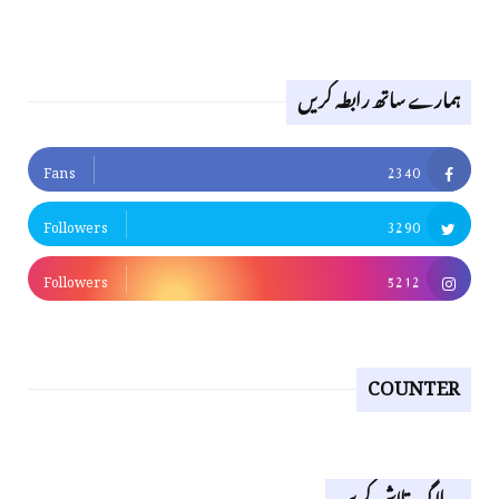
ہمارے ساتھ رابطہ کریں
Fans
2340
Followers
3290
Followers
5212
COUNTER
یہ بلاگ تلاش کریں