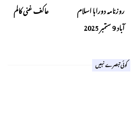
روزنامہ دوراہا اسلام
عاکف غنی کالم
آباد 9 ستمبر 2025
کوئی تبصرے نہیں