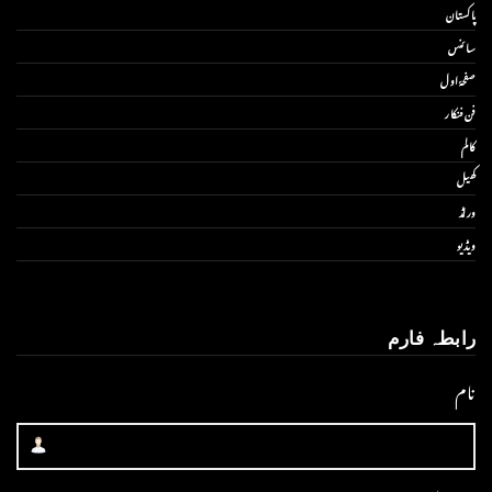
پاکستان
سائنس
صفحۂ اول
فن فنکار
کالم
کھیل
ورلڈ
ویڈیو
رابطہ فارم
نام