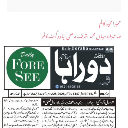
حمیرا مجید کالم
صاحبزادہ میاں محمد اشرف عاصمی ایڈووکیٹ کالم