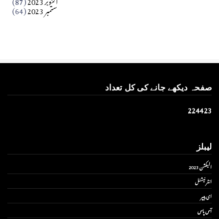
ستمبر 2023
(64)
صفحہ دیکھے جانے کی کل تعداد
2
2
4
4
2
3
لیبلز
الیکشن 2023
انٹر نیشنل
ای پیپر
آس پاس