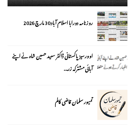
روزنامہ دوراہا اسلام آباد 30 مارچ 2026
اوورسیز پاکستانی ڈاکٹر سعید حسین شاہ نے اپنے
آبائی مشترکہ زر...
تمیور سلمان قاضی کالم