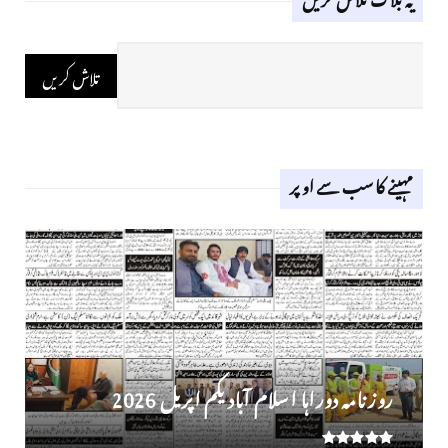
مہینے کا سب سے اوپر
روز نامہ دوراہا اسلام آباد یکم اپریل 2026