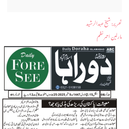
​تحریر: شیخ عبدالرشید
مارلین احمر نظم