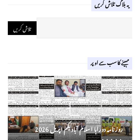
یہ بلاگ تلاش کریں
مہینے کا سب سے اوپر
روز نامہ دوراہا اسلام آباد یکم اپریل 2026