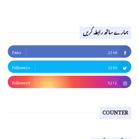
ہمارے ساتھ رابطہ کریں
Fans
2340
Followers
3290
Followers
5212
COUNTER