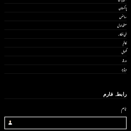
پاکستان
سائنس
صفحۂ اول
فن فنکار
کالم
کھیل
ورلڈ
ویڈیو
رابطہ فارم
نام