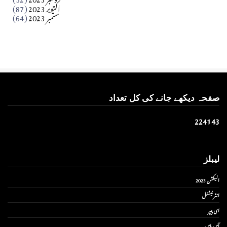
اکتوبر 2023
(87)
ستمبر 2023
(64)
صفحہ دیکھے جانے کی کل تعداد
2
2
4
1
4
3
لیبلز
الیکشن 2023
انٹر نیشنل
ای پیپر
آس پاس