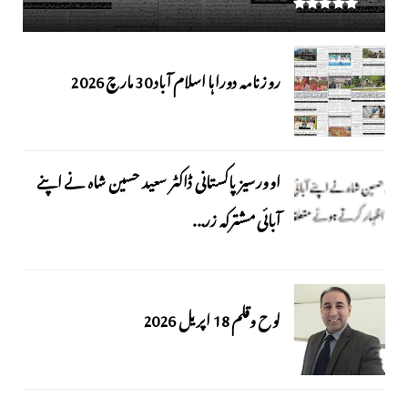
روزنامہ دوراہا اسلام آباد 30 مارچ 2026
اوورسیز پاکستانی ڈاکٹر سعید حسین شاہ نے اپنے
آبائی مشترکہ زر...
لوح وقلم 18 اپریل 2026