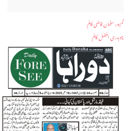
تمیور سلمان قاضی کالم
چوہدری افضل کالم