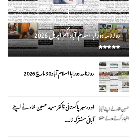
روز نامہ دوراہا اسلام آباد یکم اپریل 2026
روزنامہ دوراہا اسلام آباد 30 مارچ 2026
اوورسیز پاکستانی ڈاکٹر سعید حسین شاہ نے اپنے
آبائی مشترکہ زر...