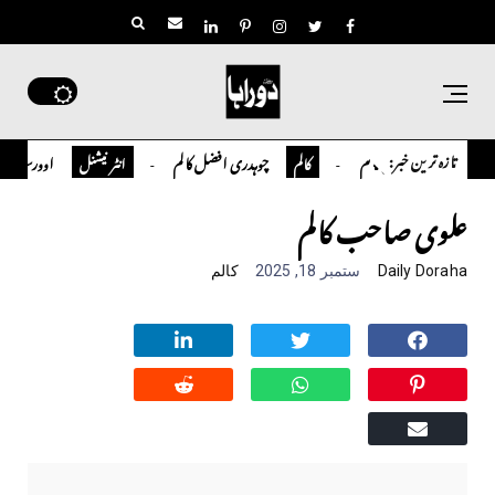
تازہ ترین خبر:
 سلمان قاضی کالم
چوہدری افضل کالم
اوورسیز پاکستانی ڈا
کالم
انٹر نیشنل
علوی صاحب کالم
Daily Doraha
ستمبر 18, 2025
کالم