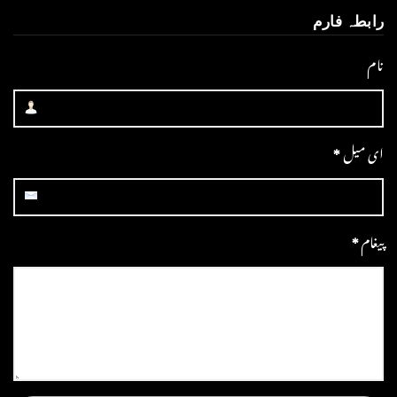
رابطہ فارم
نام
ای میل
*
پیغام
*