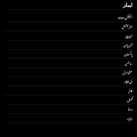
لیبلز
الیکشن 2023
انٹر نیشنل
ای پیپر
آس پاس
پاکستان
سائنس
صفحۂ اول
فن فنکار
کالم
کھیل
ورلڈ
ویڈیو