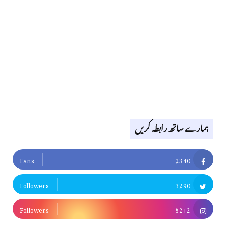
ہمارے ساتھ رابطہ کریں
Fans
2340
Followers
3290
Followers
5212