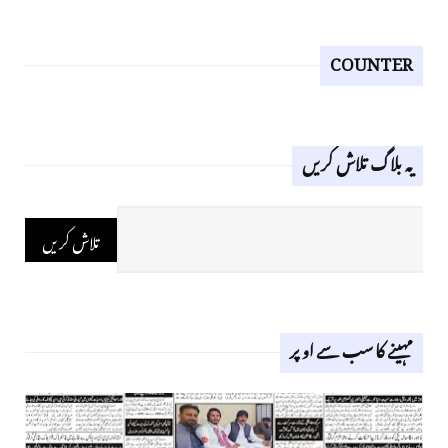
COUNTER
یہ بلاگ تلاش کریں
مہینے کا سب سے اوپر