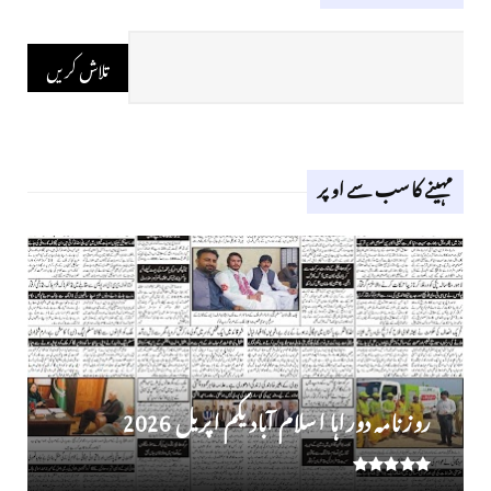
مہینے کا سب سے اوپر
روز نامہ دوراہا اسلام آباد یکم اپریل 2026