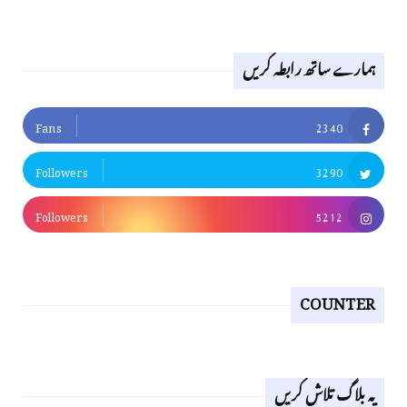
ہمارے ساتھ رابطہ کریں
Fans
2340
Followers
3290
Followers
5212
COUNTER
یہ بلاگ تلاش کریں