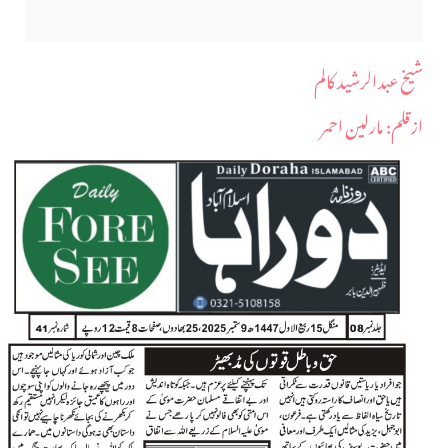
شیخ عبدالرشید کالم
ازقلم: مارلین احمر