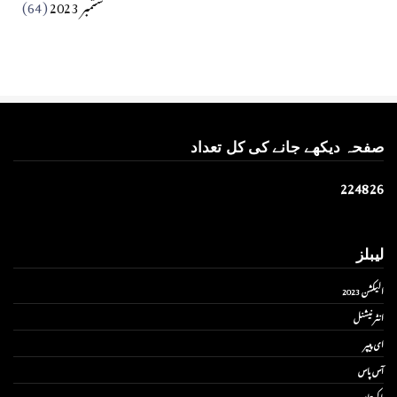
ستمبر 2023
(64)
صفحہ دیکھے جانے کی کل تعداد
2
2
4
8
2
6
لیبلز
الیکشن 2023
انٹر نیشنل
ای پیپر
آس پاس
پاکستان