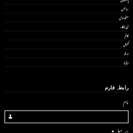
سائنس
صفحۂ اول
فن فنکار
کالم
کھیل
ورلڈ
ویڈیو
رابطہ فارم
نام
ای میل
*