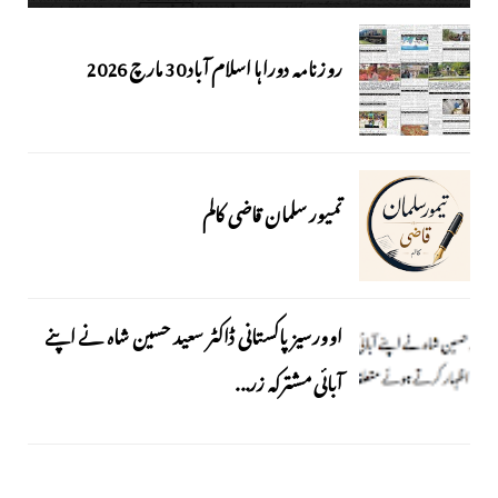
روزنامہ دوراہا اسلام آباد 30 مارچ 2026
تمیور سلمان قاضی کالم
اوورسیز پاکستانی ڈاکٹر سعید حسین شاہ نے اپنے
آبائی مشترکہ زر...