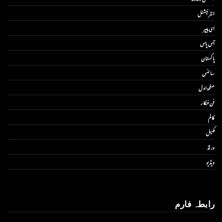
انٹر نیشنل
ای پیپر
آس پاس
پاکستان
سائنس
صفحۂ اول
فن فنکار
کالم
کھیل
ورلڈ
ویڈیو
رابطہ فارم