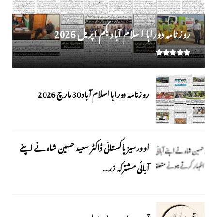
روز نامہ دوراہا اسلام آباد یکم اپریل 2026
روزنامہ دوراہا اسلام آباد 30 مارچ 2026
اوورسیز پاکستانی ڈاکٹر سعید حسین شاہ نے اپنے
آبائی مشترکہ زر...