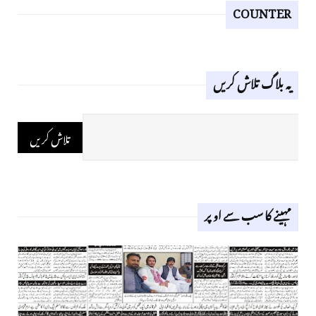
COUNTER
یہ بلاگ تلاش کریں
مہینے کا سب سے اوپر