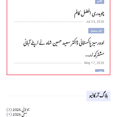
کالم
چوہدری افضل کالم
Jul 23, 2026
انٹر نیشنل
اوورسیز پاکستانی ڈاکٹر سعید حسین شاہ نے اپنے آبائی
مشترکہ زر...
May 17, 2026
کالم
لوح وقلم 18 اپریل 2026
بلاگ آرکائیو
Apr 18, 2026
کالم
جولائی 2026
(3)
سید مشرف کاظمی کالم
مئی 2026
(1)