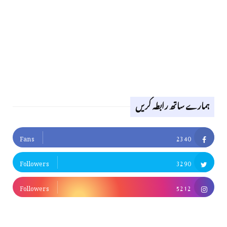
ہمارے ساتھ رابطہ کریں
Fans
2340
Followers
3290
Followers
5212