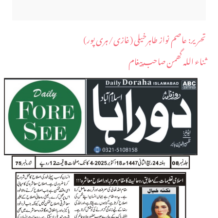
​تحریر: عاصم نواز طاہرخیلی (غازی/ہری پور)
ثناء اللہ گھمن صاحب پیغام