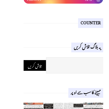
COUNTER
یہ بلاگ تلاش کریں
مہینے کا سب سے اوپر