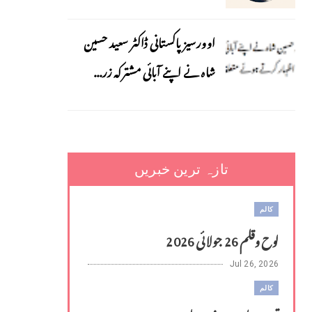
اوورسیز پاکستانی ڈاکٹر سعید حسین
شاہ نے اپنے آبائی مشترکہ زر...
تازہ ترین خبریں
کالم
لوح وقلم 26 جولائی 2026
Jul 26, 2026
کالم