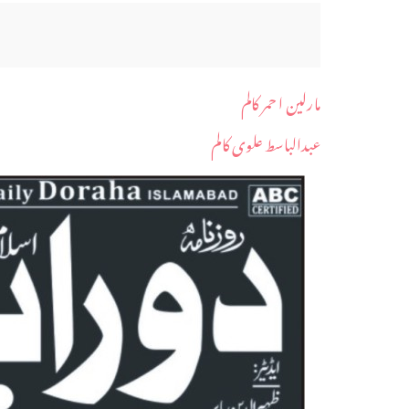
مارلین ا حمر کالم
عبدالباسط علوی کالم