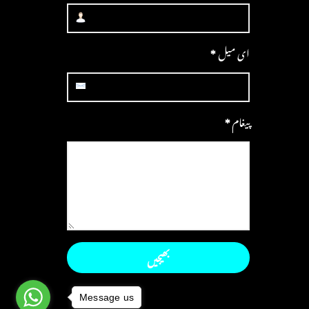
ای میل
*
پیغام
*
Message us