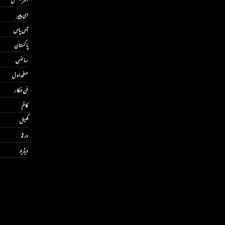
ای پیپر
آس پاس
پاکستان
سائنس
صفحۂ اول
فن فنکار
کالم
کھیل
ورلڈ
ویڈیو