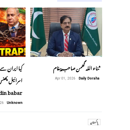
ثناء اللہ گھمن صاحب پیغام
کیا ایران سے 
Apr 01, 2026
Daily Doraha
din babar
026
Unknown
پاکستان