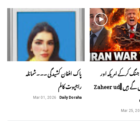
جنگ کرکے امریکہ اور
پاک افغان کشیدگی ۔۔۔شمائلہ
اسرائیل پھنس گے ہیں ||Zaheer ud
راجپوت کالم
Mar 01, 2026
Daily Doraha
Mar 25, 2