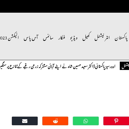
پاکستان
انٹر نیشنل
کھیل
ویڈیو
فنکار
سائنس
آس پاس
الیکشن 2023
اوورسیز پاکستانی ڈاکٹر سعید حسین شاہ نے اپنے آبائی مشترکہ زرعی رقبے کے تنازع پر سنگین تحف