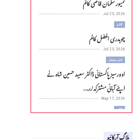
تمیور سلمان قاضی کالم
Jul 23, 2026
کالم
چوہدری افضل کالم
Jul 23, 2026
انٹر نیشنل
اوورسیز پاکستانی ڈاکٹر سعید حسین شاہ نے
اپنے آبائی مشترکہ زر...
May 17, 2026
کالم
لوح وقلم 18 اپریل 2026
بلاگ آرکائیو
Apr 18, 2026