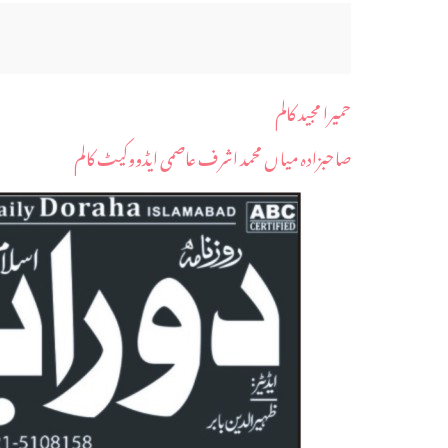
حمیرا مجید کالم
صاحبزادہ میاں محمد اشرف عاصمی ایڈووکیٹ کالم