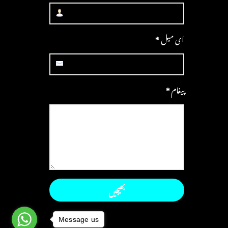
ای میل
*
پیغام
*
Message us