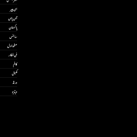
ای پیپر
آس پاس
پاکستان
سائنس
صفحۂ اول
فن فنکار
کالم
کھیل
ورلڈ
ویڈیو