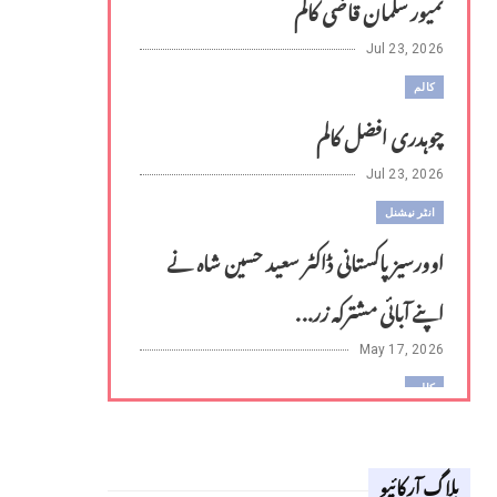
تمیور سلمان قاضی کالم
Jul 23, 2026
کالم
چوہدری افضل کالم
Jul 23, 2026
انٹر نیشنل
اوورسیز پاکستانی ڈاکٹر سعید حسین شاہ نے
اپنے آبائی مشترکہ زر...
May 17, 2026
کالم
لوح وقلم 18 اپریل 2026
بلاگ آرکائیو
Apr 18, 2026