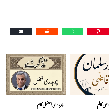
اضی کالم
چوہدری افضل کالم