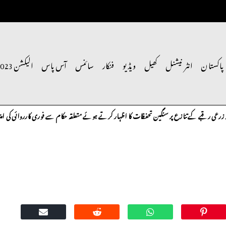
پاکستان
انٹر نیشنل
کھیل
ویڈیو
فنکار
سائنس
آس پاس
الیکشن 2023
رقبے کے تنازع پر سنگین تحفظات کا اظہار کرتے ہوئے متعلقہ حکام سے فوری کارروائی کی اپیل کی ہ