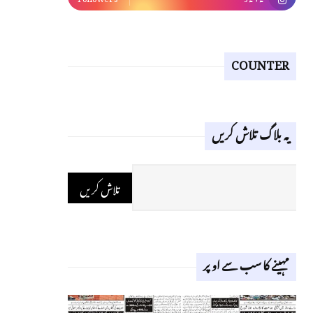
COUNTER
یہ بلاگ تلاش کریں
مہینے کا سب سے اوپر