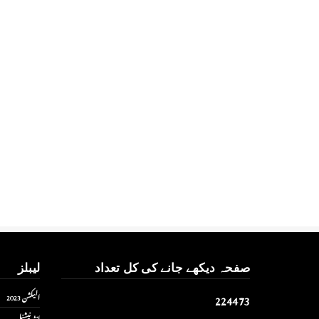
صفحہ دیکھے جانے کی کل تعداد
لیبلز
2
2
4
4
7
3
الیکشن 2023
انٹر نیشنل