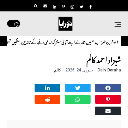
تازہ ترین خبر:
پاکستانی ڈاکٹر سعید حسین شاہ نے اپنے آبائی مشترکہ زرعی رقبے کے تنازع پر سنگین تحفظات کا اظہ
شہزاد احمد کالم
Daily Doraha
جنوری 24, 2026
کالم