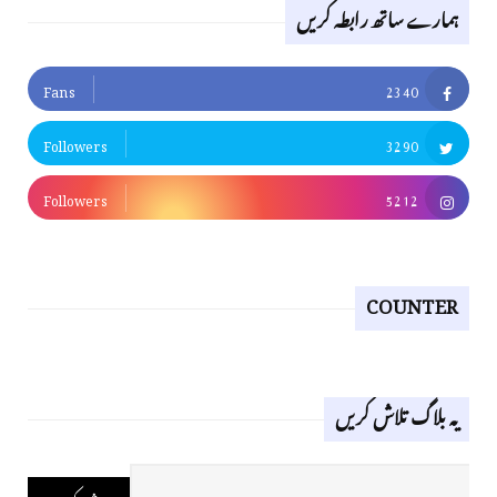
ہمارے ساتھ رابطہ کریں
Fans
2340
Followers
3290
Followers
5212
COUNTER
یہ بلاگ تلاش کریں