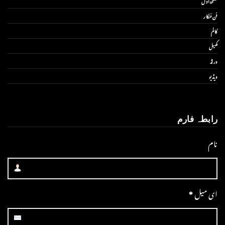
صفحۂ اول
فن فنکار
کالم
کھیل
ورلڈ
ویڈیو
رابطہ فارم
نام
ای میل
*