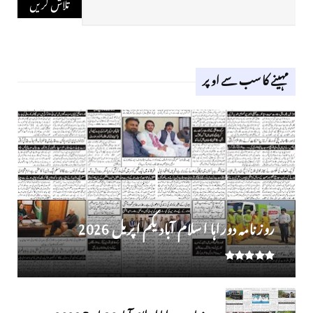
مہینے کا سب سے اوپر
روز نامہ دوراہا اسلام آباد یکم اپریل 2026