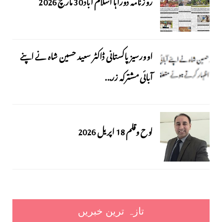
روزنامہ دوراہا اسلام آباد 30 مارچ 2026
اوورسیز پاکستانی ڈاکٹر سعید حسین شاہ نے اپنے
آبائی مشترکہ زر...
لوح وقلم 18 اپریل 2026
تازہ ترین خبریں