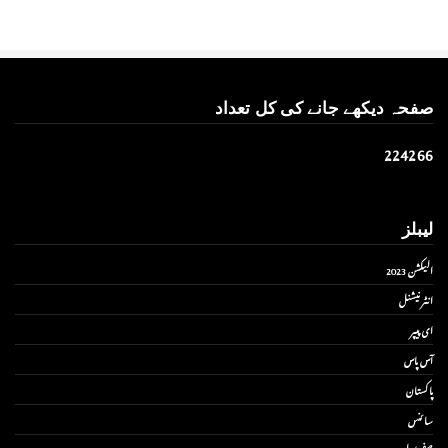
صفحہ دیکھے جانے کی کل تعداد
2
2
4
2
6
6
لیبلز
الیکشن 2023
انٹر نیشنل
ای پیپر
آس پاس
پاکستان
سائنس