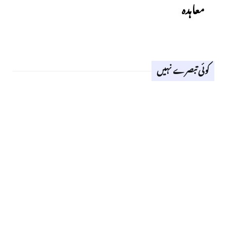
معاہدہ
کوئی تبصرے نہیں