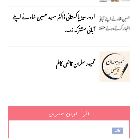
اوورسیز پاکستانی ڈاکٹر سعید حسین شاہ نے اپنے
آبائی مشترکہ زر...
تمیور سلمان قاضی کالم
تازہ ترین خبریں
کالم