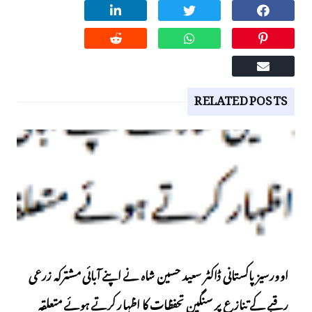
RELATED POSTS
اوورسیز پاکستانی ڈاکٹر سعید حسین شاہ نے اپنے آبائی مشترکہ زرعی
رقبے کے تنازع پر سنگین تحفظات کا اظہار کرتے ہوئے متعلقہ