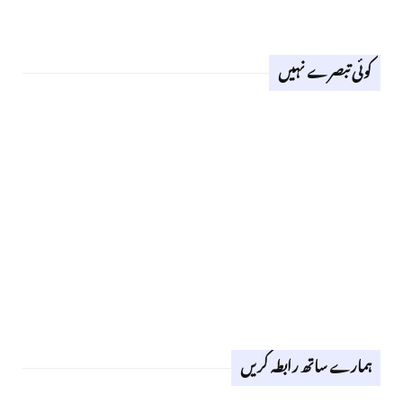
کوئی تبصرے نہیں
ہمارے ساتھ رابطہ کریں