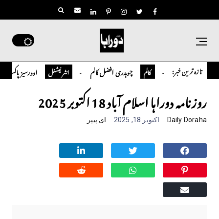
تازہ ترین خبر:
چوہدری افضل کالم
اوورسیز پاکستانی ڈاکٹر سعید حسین شاہ 
کالم
انٹر نیشنل
روزنامہ دوراہا اسلام آباد 18 اکتوبر 2025
Daily Doraha
اکتوبر 18, 2025
ای پیپر