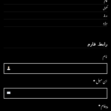
کالم
کھیل
ورلڈ
ویڈیو
رابطہ فارم
نام
ای میل
*
پیغام
*