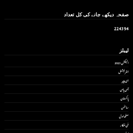
صفحہ دیکھے جانے کی کل تعداد
2
2
4
3
9
4
لیبلز
الیکشن 2023
انٹر نیشنل
ای پیپر
آس پاس
پاکستان
سائنس
صفحۂ اول
فن فنکار