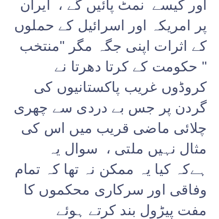
اور کیسے نمٹ پائیں گے ، ایران
پر امریکہ اور اسرائیل کے حملوں
کے اثرات اپنی جگہ مگر "منتخب
" حکومت کے کرتا دھرتا نے
کروڈوں غریب پاکستانیوں کی
گردن پر جس بے دردی سے چھری
چلائی ماضی قریب میں اس کی
مثال نہیں ملتی ، سوال یہ
ہےکہ کیا یہ ممکن نہ تھا کہ تمام
وفاقی اور سرکاری محکموں کا
مفت پیڑول بند کرتے ہوئے