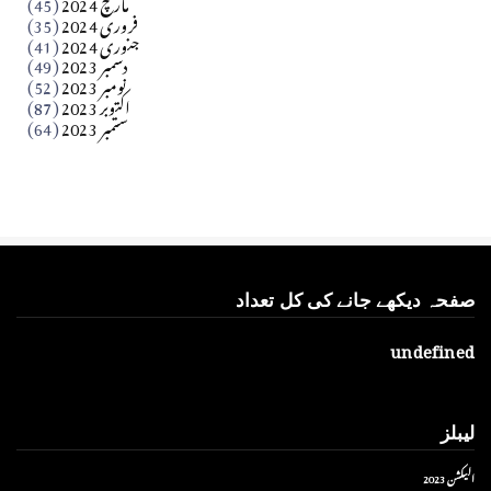
مارچ 2024
(45)
​تحریر: عاصم نواز طاہرخیلی (غازی/ہری پور)
فروری 2024
(35)
جنوری 2024
(41)
Apr 01, 2026
دسمبر 2023
(49)
نومبر 2023
(52)
اکتوبر 2023
(87)
ستمبر 2023
(64)
صفحہ دیکھے جانے کی کل تعداد
u
n
d
e
f
i
n
e
d
لیبلز
الیکشن 2023