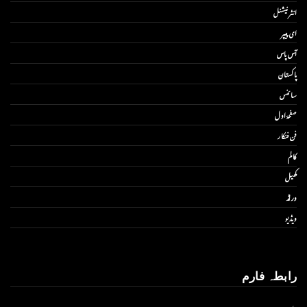
انٹر نیشنل
ای پیپر
آس پاس
پاکستان
سائنس
صفحۂ اول
فن فنکار
کالم
کھیل
ورلڈ
ویڈیو
رابطہ فارم