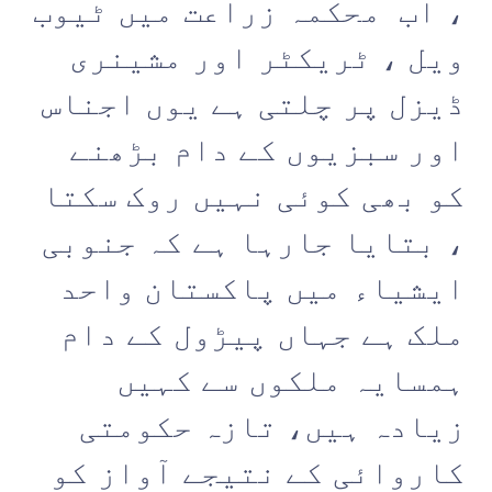
، اب محکمہ زراعت میں ٹیوب
ویل ، ٹریکٹر اور مشینری
ڈیزل پر چلتی ہے یوں اجناس
اور سبزیوں کے دام بڑھنے
کو بھی کوئی نہیں روک سکتا
، بتایا جارہا ہے کہ جنوبی
ایشیاء میں پاکستان واحد
ملک ہے جہاں پیڑول کے دام
ہمسایہ ملکوں سے کہیں
زیادہ ہیں، تازہ حکومتی
کاروائی کے نتیجے آواز کو