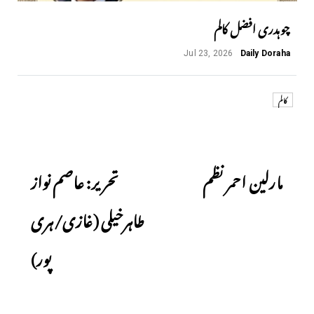
چوہدری افضل کالم
Jul 23, 2026
Daily Doraha
کالم
Next
Previous
مارلین احمر نظم
​تحریر: عاصم نواز
طاہرخیلی (غازی/ہری
پور)