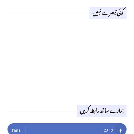
کوئی تبصرے نہیں
ہمارے ساتھ رابطہ کریں
Fans
2340