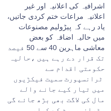
اشرافیہ کی اعلانیہ اور غیر
اعلانیہ مراعات ختم کردی جاتیں،
یاد رہے کہ پیڑولیم مصنوعات
میں حالیہ اضافہ کو بعض
معاشی ماہرین 40 سے 50 فیصد
تک قرار دے رہے ہیں ،حالیہ
حکومتی اقدام سے
ٹرانسپورٹ سمیت فیکڑیوں
میں تیار کیے جانے والے
مال کی لاگت بھی بڑھ جائے گی
،ٹرانسپورٹ کے کرایہ