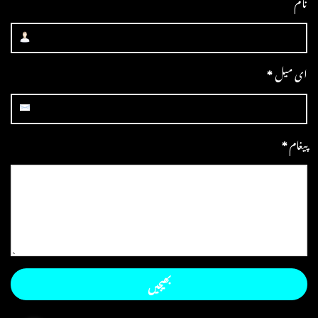
نام
ای میل
*
پیغام
*