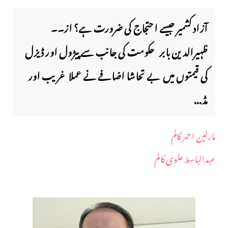
آزاد کشمیر جیسے احتجاج کی ضرورت ہے؟ از۔۔
ظہیرالدین بابر حکومت کی جانب سے پیڑول اور ڈیزل
کی قیمتوں میں بے تحاشا اضافے نے عملا غریب اور
مڈ...
مارلین ا حمر کالم
عبدالباسط علوی کالم