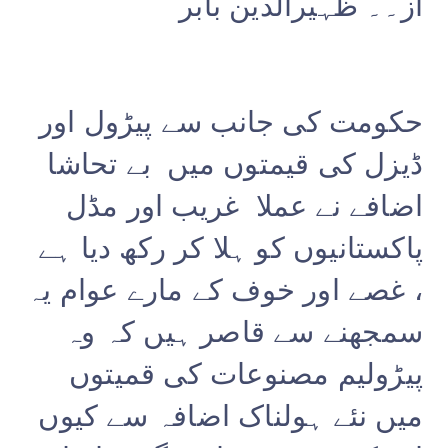
از۔۔ ظہیرالدین بابر
حکومت کی جانب سے پیڑول اور
ڈیزل کی قیمتوں میں بے تحاشا
اضافے نے عملا غریب اور مڈل
پاکستانیوں کو ہلا کر رکھ دیا ہے
، غصے اور خوف کے مارے عوام یہ
سمجھنے سے قاصر ہیں کہ وہ
پیڑولیم مصنوعات کی قمیتوں
میں نئے ہولناک اضافہ سے کیوں